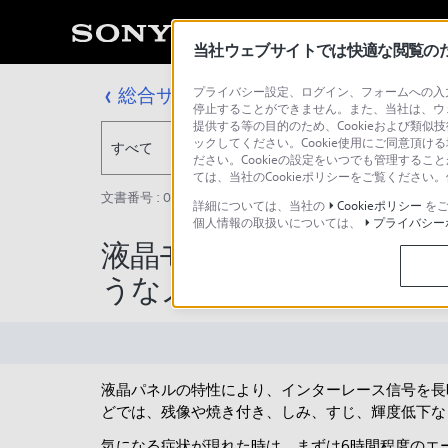
当社ウェブサイトでは快適な閲覧のため
総合サポート・お問い合わせ
プライバシー設定、ログイン、フォームへの入力
停止することができません。また、当社は、ウ
提供する等の目的のため、Cookieおよび類似
ックしてください。Cookie使用にご同意頂ける
すべて
ださい。Cookieの設定をいつでも管理するこ
ては、当社のCookieポリシーをご覧くださ
文書番号 : 00400220 / 最終更新日 : 2026/06/16
詳細については、当社の
Cookieポリシー
をご
個人情報の取扱いについては、
プライバシー
液晶モニターで映像が焼
うなノイズが出ている。
液晶パネルの特性により、インターレース信号を長
どでは、残像や焼き付き、しみ、すじ、輝度低下な
気になる症状が現れた時は、まずは6時間程度のエ