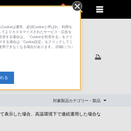
0
新規登録
るともっと便利に
kieは通常、必須Cookieと呼ばれ、利用を
してよりカスタマイズされたサービス・広告を
否する場合は、「Cookieを拒否する」をクリ
ズする場合は「Cookie設定」をクリックしてく
索
が使用できなくなる場合があります。 詳細につい
残像のよ
入れる
対象製品カテゴリー・製品
て表示した場合、高温環境下で連続運用した場合な