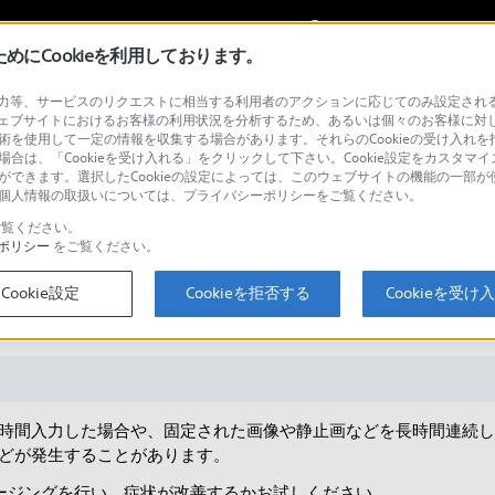
My Sonyに
サインイン
サインインす
にCookieを利用しております。
等、サービスのリクエストに相当する利用者のアクションに応じてのみ設定されるCoo
ェブサイトにおけるお客様の利用状況を分析するため、あるいは個々のお客様に対
技術を使用して一定の情報を収集する場合があります。それらのCookieの受け入れを拒
場合は、「Cookieを受け入れる」をクリックして下さい。Cookie設定をカスタマイ
検
とができます。選択したCookieの設定によっては、このウェブサイトの機能の一部
い。個人情報の取扱いについては、プライバシーポリシーをご覧ください。
覧ください。
ポリシー
をご覧ください。
き付いたような表示が残っている。
Cookie設定
Cookieを拒否する
Cookieを受け
時間入力した場合や、固定された画像や静止画などを長時間連続し
どが発生することがあります。
ージングを行い、症状が改善するかお試しください。