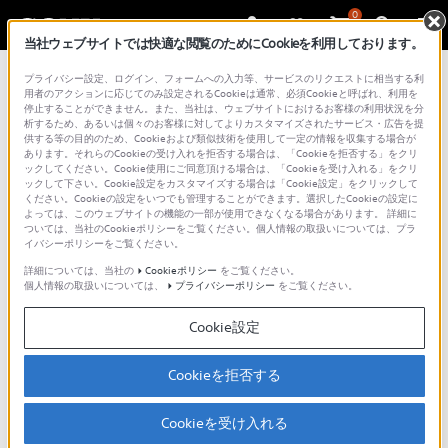
0
当社ウェブサイトでは快適な閲覧のためにCookieを利用しております。
プライバシー設定、ログイン、フォームへの入力等、サービスのリクエストに相当する利
用者のアクションに応じてのみ設定されるCookieは通常、必須Cookieと呼ばれ、利用を
停止することができません。また、当社は、ウェブサイトにおけるお客様の利用状況を分
析するため、あるいは個々のお客様に対してよりカスタマイズされたサービス・広告を提
供する等の目的のため、Cookieおよび類似技術を使用して一定の情報を収集する場合が
あります。それらのCookieの受け入れを拒否する場合は、「Cookieを拒否する」をクリ
ックしてください。Cookie使用にご同意頂ける場合は、「Cookieを受け入れる」をクリ
ックして下さい。Cookie設定をカスタマイズする場合は「Cookie設定」をクリックして
Creators' App
ください。Cookieの設定をいつでも管理することができます。選択したCookieの設定に
よっては、このウェブサイトの機能の一部が使用できなくなる場合があります。 詳細に
ホーム
ついては、当社のCookieポリシーをご覧ください。個人情報の取扱いについては、プラ
概要
イバシーポリシーをご覧ください。
ダウンロード
詳細については、当社の
Cookieポリシー
をご覧ください。
個人情報の取扱いについては、
プライバシーポリシー
をご覧ください。
対応カメラ
動作確認済みスマートフォン
Cookie設定
使いかた
Q&A
Cookieを拒否する
［スマートフォンのWi-Fi接続先をカ
Cookieを受け入れる