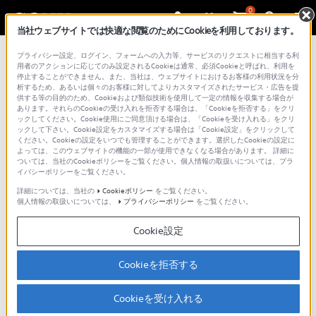
0
当社ウェブサイトでは快適な閲覧のためにCookieを利用しております。
プライバシー設定、ログイン、フォームへの入力等、サービスのリクエストに相当する利
用者のアクションに応じてのみ設定されるCookieは通常、必須Cookieと呼ばれ、利用を
停止することができません。また、当社は、ウェブサイトにおけるお客様の利用状況を分
析するため、あるいは個々のお客様に対してよりカスタマイズされたサービス・広告を提
供する等の目的のため、Cookieおよび類似技術を使用して一定の情報を収集する場合が
あります。それらのCookieの受け入れを拒否する場合は、「Cookieを拒否する」をクリ
ックしてください。Cookie使用にご同意頂ける場合は、「Cookieを受け入れる」をクリ
Catalyst Browse
Catalyst Prepare / Plugin
ックして下さい。Cookie設定をカスタマイズする場合は「Cookie設定」をクリックして
Catalyst Edit
ください。Cookieの設定をいつでも管理することができます。選択したCookieの設定に
よっては、このウェブサイトの機能の一部が使用できなくなる場合があります。 詳細に
ホーム
ついては、当社のCookieポリシーをご覧ください。個人情報の取扱いについては、プラ
概要
イバシーポリシーをご覧ください。
ダウンロード・購入
詳細については、当社の
Cookieポリシー
をご覧ください。
個人情報の取扱いについては、
プライバシーポリシー
をご覧ください。
使いかた
メタデータ機能対応表
Cookie設定
Q&A
問合せ先
Cookieを拒否する
Catalyst アプリケーションで編集また
Cookieを受け入れる