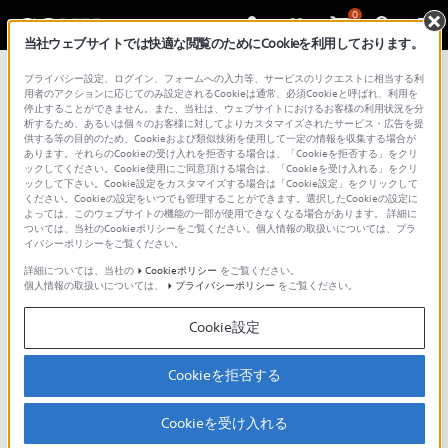
0
当社ウェブサイトでは快適な閲覧のためにCookieを利用しております。
プライバシー設定、ログイン、フォームへの入力等、サービスのリクエストに相当する利
用者のアクションに応じてのみ設定されるCookieは通常、必須Cookieと呼ばれ、利用を
停止することができません。また、当社は、ウェブサイトにおけるお客様の利用状況を分
析するため、あるいは個々のお客様に対してよりカスタマイズされたサービス・広告を提
供する等の目的のため、Cookieおよび類似技術を使用して一定の情報を収集する場合が
あります。それらのCookieの受け入れを拒否する場合は、「Cookieを拒否する」をクリ
ックしてください。Cookie使用にご同意頂ける場合は、「Cookieを受け入れる」をクリ
Catalyst Browse
Catalyst Prepare / Plugin
ックして下さい。Cookie設定をカスタマイズする場合は「Cookie設定」をクリックして
Catalyst Edit
ください。Cookieの設定をいつでも管理することができます。選択したCookieの設定に
よっては、このウェブサイトの機能の一部が使用できなくなる場合があります。 詳細に
ホーム
ついては、当社のCookieポリシーをご覧ください。個人情報の取扱いについては、プラ
概要
イバシーポリシーをご覧ください。
ダウンロード・購入
詳細については、当社の
Cookieポリシー
をご覧ください。
個人情報の取扱いについては、
プライバシーポリシー
をご覧ください。
使いかた
メタデータ機能対応表
Cookie設定
Q&A
問合せ先
Cookieを拒否する
Creators' Cloud の登録を解除したい。
Cookieを受け入れる