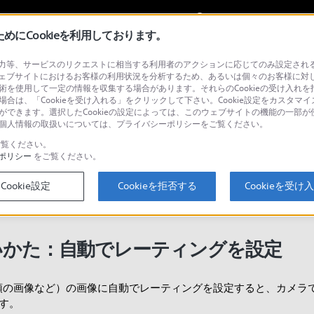
My Sonyに
サインイン
サインインす
にCookieを利用しております。
等、サービスのリクエストに相当する利用者のアクションに応じてのみ設定されるCoo
ェブサイトにおけるお客様の利用状況を分析するため、あるいは個々のお客様に対
技術を使用して一定の情報を収集する場合があります。それらのCookieの受け入れを拒
検
場合は、「Cookieを受け入れる」をクリックして下さい。Cookie設定をカスタマイ
とができます。選択したCookieの設定によっては、このウェブサイトの機能の一部
い。個人情報の取扱いについては、プライバシーポリシーをご覧ください。
覧ください。
ポリシー
をご覧ください。
Cookie設定
Cookieを拒否する
Cookieを受け
ーティングを設定
な使いかた：自動でレーティングを設定
頭の画像など）の画像に自動でレーティングを設定すると、カメラ
す。