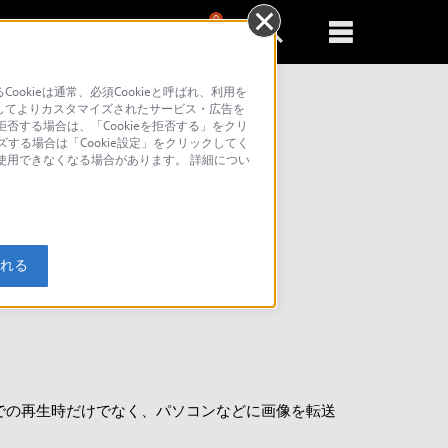
0
新規登録
るともっと便利に
kieは通常、必須Cookieと呼ばれ、利用を
してよりカスタマイズされたサービス・広告を
否する場合は、「Cookieを拒否する」をクリ
索
ズする場合は「Cookie設定」をクリックしてく
が使用できなくなる場合があります。 詳細につい
入れる
での再生時だけでなく、パソコンなどに画像を転送