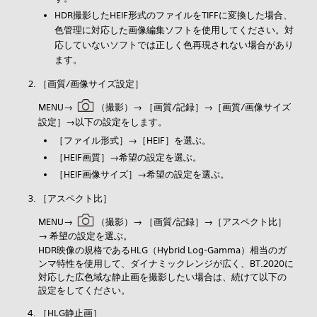
HDR撮影したHEIF形式のファイルをTIFFに変換した場合、
色管理に対応した画像編集ソフトを使用してください。対
応していないソフトでは正しく色再現されない場合があり
ます。
［
画質/画像サイズ設定］
MENU→
（
撮影）→ ［
画質/記録］→［
画質/画像サイズ
設定］→以下の設定をします。
［
ファイル形式］→［
HEIF］を選ぶ。
［
HEIF画質］→希望の設定を選ぶ。
［
HEIF画像サイズ］→希望の設定を選ぶ。
［
アスペクト比］
MENU→
（
撮影）→ ［
画質/記録］→［
アスペクト比］
→ 希望の設定を選ぶ。
HDR映像の規格であるHLG（Hybrid Log-Gamma）相当のガ
ンマ特性を使用して、ダイナミックレンジが広く、BT.2020に
対応した広色域な静止画を撮影したい場合は、続けて以下の
設定をしてください。
［
HLG静止画］