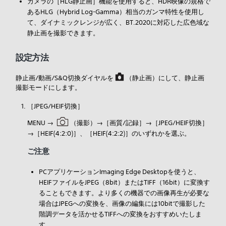
カメラの［
HLG静止画］機能を使用すると、HDR映像の規格で
あるHLG（Hybrid Log-Gamma）相当のガンマ特性を使用し
て、ダイナミックレンジが広く、BT.2020に対応した広色域な
静止画を撮影できます。
設定方法
静止画/動画/S&Q切換ダイヤルを
（静止画）にして、静止画
撮影モードにします。
［
JPEG/HEIF切換］
MENU →
（
撮影）→［
画質/記録］→［
JPEG/HEIF切換］
→［
HEIF(4:2:0)］、［
HEIF(4:2:2)］のいずれかを選ぶ。
ご注意
PCアプリケーションImaging Edge Desktopを使うと、
HEIFファイルをJPEG（8bit）またはTIFF（16bit）に変換す
ることもできます。より多くの機器での画像再生が必要な
場合はJPEGへの変換を、画像の編集には10bitで撮影した
階調データを活かせるTIFFへの変換をおすすめいたしま
す。