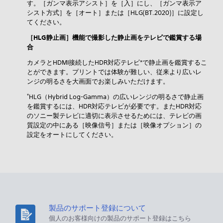
す。［
ガンマ表示アシスト］を［
入］にし、［
ガンマ表示ア
シスト方式］を［
オート］または［
HLG(BT.2020)］に設定し
てください。
［
HLG静止画］機能で撮影した静止画をテレビで鑑賞する場
合
カメラとHDMI接続したHDR対応テレビ*で静止画を鑑賞するこ
とができます。プリントでは体験が難しい、従来より広いレ
ンジの明るさを大画面でお楽しみいただけます。
*
HLG（Hybrid Log-Gamma）の広いレンジの明るさで静止画
を鑑賞するには、HDR対応テレビが必要です。またHDR対応
のソニー製テレビに適切に表示させるためには、テレビの画
質設定の中にある［映像信号］または［映像オプション］の
設定をオートにしてください。
製品のサポート登録について
個人のお客様向けの製品のサポート登録はこちら