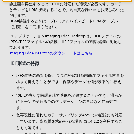
静止画を再生するには、HEIFに対応した環境が必要です。カメラ
とテレビをHDMI接続することで、高画質な静止画をお楽しみいた
だけます。
HDMI接続するときは、プレミアムハイスピードHDMIケーブル
（別売）をご使用ください。
PCアプリケーションImaging Edge Desktopは、HEIFファイルの
JPEG/TIFFファイルへの変換、HEIFファイルの閲覧/編集に対応し
ております。
Imaging Edge Desktopのダウンロードはこちら
HEIF形式の特徴
JPEG同等の画質を保ちつつ約2倍の圧縮効率でファイル容量を
小さく抑えることができ、保存やデータ送信が効率的に行え
ます。
10bitの豊かな階調表現で映像を記録することができ、滑らか
にトーンの変わる空のグラデーションの再現などに有効で
す。
色再現性に優れたカラーサンプリング4:2:2での記録にも対応
しています。高画質を求められる場合には4:2:2を利用するこ
とも可能です。