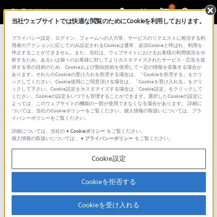
0
当社ウェブサイトでは快適な閲覧のためにCookieを利用しております。
プライバシー設定、ログイン、フォームへの入力等、サービスのリクエストに相当する利
用者のアクションに応じてのみ設定されるCookieは通常、必須Cookieと呼ばれ、利用を
停止することができません。また、当社は、ウェブサイトにおけるお客様の利用状況を分
析するため、あるいは個々のお客様に対してよりカスタマイズされたサービス・広告を提
供する等の目的のため、Cookieおよび類似技術を使用して一定の情報を収集する場合が
あります。それらのCookieの受け入れを拒否する場合は、「Cookieを拒否する」をクリ
ックしてください。Cookie使用にご同意頂ける場合は、「Cookieを受け入れる」をクリ
カメラの機能と使いかた
ックして下さい。Cookie設定をカスタマイズする場合は「Cookie設定」をクリックして
ください。Cookieの設定をいつでも管理することができます。選択したCookieの設定に
HEIF形式の特徴
よっては、このウェブサイトの機能の一部が使用できなくなる場合があります。 詳細に
ついては、当社のCookieポリシーをご覧ください。個人情報の取扱いについては、プラ
ILCE-7RM6
イバシーポリシーをご覧ください。
詳細については、当社の
Cookieポリシー
をご覧ください。
HEIF形式の特徴
個人情報の取扱いについては、
プライバシーポリシー
をご覧ください。
Cookie設定
記録できる静止画のファイル形式は、JPEG形式またはHEIF形式で
す。
JPEG形式は互換性に優れ、様々な環境で閲覧や編集を行えます。
Cookieを拒否する
HEIF形式は圧縮効率に優れ、高画質のまま小さいファイル容量で
記録できます。
Cookieを受け入れる
ただし、お使いのパソコンやソフトウェアによっては、HEIFファ
イルの表示や編集ができない場合があります。また、HEIF形式の