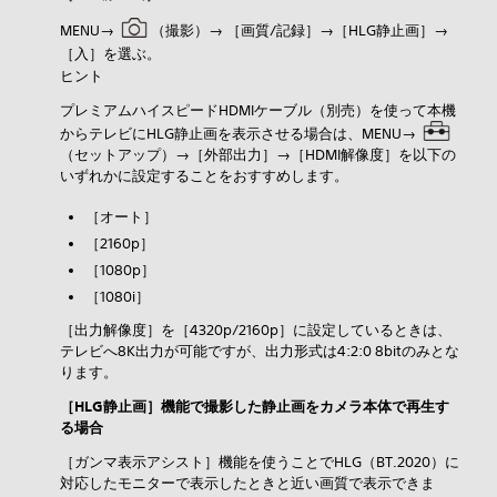
MENU→
（
撮影）→ ［
画質/記録］→［
HLG静止画］→
［
入］を選ぶ。
ヒント
プレミアムハイスピードHDMIケーブル（別売）を使って本機
からテレビにHLG静止画を表示させる場合は、MENU→
（
セットアップ）→［
外部出力］→［
HDMI解像度］を以下の
いずれかに設定することをおすすめします。
［
オート］
［
2160p］
［
1080p］
［
1080i］
［
出力解像度］を［
4320p/2160p］に設定しているときは、
テレビへ8K出力が可能ですが、出力形式は4:2:0 8bitのみとな
ります。
［
HLG静止画］機能で撮影した静止画をカメラ本体で再生す
る場合
［
ガンマ表示アシスト］機能を使うことでHLG（BT.2020）に
対応したモニターで表示したときと近い画質で表示できま