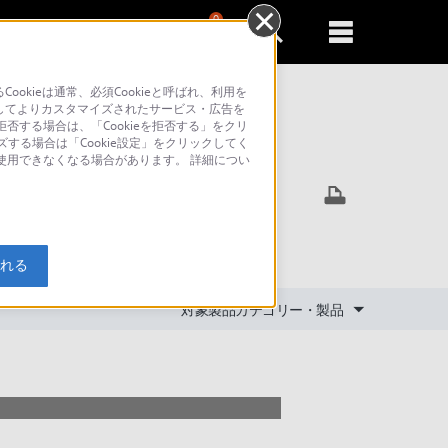
0
新規登録
るともっと便利に
kieは通常、必須Cookieと呼ばれ、利用を
してよりカスタマイズされたサービス・広告を
否する場合は、「Cookieを拒否する」をクリ
ズする場合は「Cookie設定」をクリックしてく
索
が使用できなくなる場合があります。 詳細につい
きますか
入れる
対象製品カテゴリー・製品