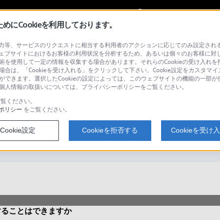
My Sonyに
サインイン
サインインす
にCookieを利用しております。
等、サービスのリクエストに相当する利用者のアクションに応じてのみ設定されるCoo
ェブサイトにおけるお客様の利用状況を分析するため、あるいは個々のお客様に対
技術を使用して一定の情報を収集する場合があります。それらのCookieの受け入れを拒
場合は、「Cookieを受け入れる」をクリックして下さい。Cookie設定をカスタマイ
検
とができます。選択したCookieの設定によっては、このウェブサイトの機能の一部
い。個人情報の取扱いについては、プライバシーポリシーをご覧ください。
覧ください。
ポリシー
をご覧ください。
C で複数のクリエを管理することはで
Cookie設定
Cookieを拒否する
Cookieを受け
理することはできますか