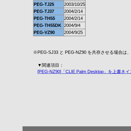
PEG-TJ25
2003/10/25
PEG-TJ37
2004/2/14
PEG-TH55
2004/2/14
PEG-TH55DK
2004/9/4
PEG-VZ90
2004/9/25
※
PEG-SJ33 と PEG-NZ90 を共存させる場合
▼関連項目：
[PEG-NZ90]「CLIE Palm Desktop」を