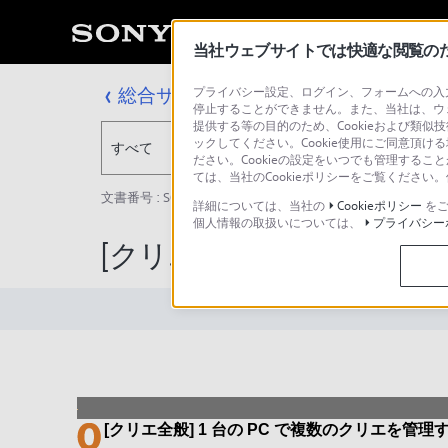
当社ウェブサイトでは快適な閲覧のため
総合サポート・お問い合わせ
プライバシー設定、ログイン、フォームへの入力
停止することができません。また、当社は、ウ
提供する等の目的のため、Cookieおよび類似
ックしてください。Cookie使用にご同意頂ける
すべて
ださい。Cookieの設定をいつでも管理するこ
ては、当社のCookieポリシーをご覧くださ
文書番号 : S0107090000502 / 最終更新日 : 2025/03/11
詳細については、当社の
Cookieポリシー
をご
個人情報の取扱いについては、
プライバシー
[クリエ全般] 1 台の P
[クリエ全般] 1 台の PC で複数のクリエを管