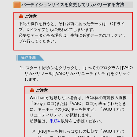
パーティションサイズを変更してリカバリーする方法
ご注意
下記の操作を行うと、それ以前にあったデータは、Cドライ
ブ、Dドライブともに失われてしまいます。
必要なデータがある場合は、事前に必ずデータのバックアッ
プを行ってください。
[スタート]ボタンをクリックし、[すべてのプログラム]-[VAIO
リカバリツール]-[VAIOリカバリユーティリティ]をクリック
します。
ご注意
Windowsが起動しない場合は、PC本体の電源投入直後
「Sony」ロゴ(または「VAIO」ロゴ)が表示されたとき
に、キーボードの[F10]キーを押すと、「VAIOリカバ
リユーティリティ」が起動します。
起動後は、
手順4.
以降をご参照ください。
[F10]キーを押しっぱなしの状態で「VAIOリカバ