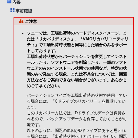
内容
事前確認
ご注意
ソニーでは、工場出荷時のハードディスクイメージ、ま
たは「リカバリディスク」、「VAIOリカバリユーティリ
ティ」で工場出荷時状態と同等にした場合のみをサポー
トしております。
工場出荷時状態からパーティションを変更してインスト
ールしたり、ソフトウェアを削除したり、一部のソフト
ウェアのみのインストール状態での使用など、特定の状
態のみで発生する現象、または不具合については、回避
方法などをご案内できない場合がございます。あらかじ
めご了承ください。
パーティションサイズを工場出荷時の状態で使用してい
る場合には、「Cドライブのリカバリー」を推奨してい
ます。
このリカバリー方法では、Dドライブのデータは保持さ
れるので、
バックアップ
データを保存しておくことが可
能です。
以下のように、問題の原因がDドライブにあると思われ
る場合には、「出荷時状態へリカバリー」を行い、問題