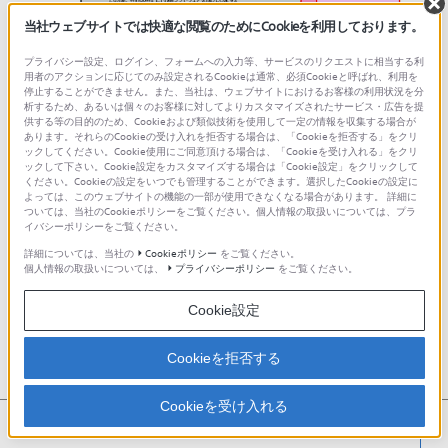
当社ウェブサイトでは快適な閲覧のためにCookieを利用しております。
プライバシー設定、ログイン、フォームへの入力等、サービスのリクエストに相当する利
用者のアクションに応じてのみ設定されるCookieは通常、必須Cookieと呼ばれ、利用を
停止することができません。また、当社は、ウェブサイトにおけるお客様の利用状況を分
析するため、あるいは個々のお客様に対してよりカスタマイズされたサービス・広告を提
[リカバリ設定の確認]画面が表示されるので、内容を確認
供する等の目的のため、Cookieおよび類似技術を使用して一定の情報を収集する場合が
あります。それらのCookieの受け入れを拒否する場合は、「Cookieを拒否する」をクリ
し、[リカバリ開始]ボタンをクリックします。
ックしてください。Cookie使用にご同意頂ける場合は、「Cookieを受け入れる」をクリ
ックして下さい。Cookie設定をカスタマイズする場合は「Cookie設定」をクリックして
ください。Cookieの設定をいつでも管理することができます。選択したCookieの設定に
よっては、このウェブサイトの機能の一部が使用できなくなる場合があります。 詳細に
ついては、当社のCookieポリシーをご覧ください。個人情報の取扱いについては、プラ
イバシーポリシーをご覧ください。
詳細については、当社の
Cookieポリシー
をご覧ください。
個人情報の取扱いについては、
プライバシーポリシー
をご覧ください。
Cookie設定
Cookieを拒否する
Cookieを受け入れる
thumb_up
thumb_down
<
役に立った
役に立たなかった
[リカバリを開始してもよろしいですか ?]というメッセージ
が表示されるので、[はい]ボタンをクリックします。