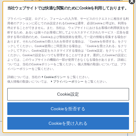
当社ウェブサイトでは快適な閲覧のためにCookieを利用しております。
プライバシー設定、ログイン、フォームへの入力等、サービスのリクエストに相当する利
用者のアクションに応じてのみ設定されるCookieは通常、必須Cookieと呼ばれ、利用を
停止することができません。また、当社は、ウェブサイトにおけるお客様の利用状況を分
析するため、あるいは個々のお客様に対してよりカスタマイズされたサービス・広告を提
供する等の目的のため、Cookieおよび類似技術を使用して一定の情報を収集する場合が
あります。それらのCookieの受け入れを拒否する場合は、「Cookieを拒否する」をクリ
ックしてください。Cookie使用にご同意頂ける場合は、「Cookieを受け入れる」をクリ
ックして下さい。Cookie設定をカスタマイズする場合は「Cookie設定」をクリックして
ください。Cookieの設定をいつでも管理することができます。選択したCookieの設定に
よっては、このウェブサイトの機能の一部が使用できなくなる場合があります。 詳細に
ついては、当社のCookieポリシーをご覧ください。個人情報の取扱いについては、プラ
イバシーポリシーをご覧ください。
詳細については、当社の
Cookieポリシー
をご覧ください。
ご注意
個人情報の取扱いについては、
プライバシーポリシー
をご覧ください。
ここではアクセスする側のユーザー名とパスワー
Cookie設定
ドではなく、アクセスされる側のユーザー名とパ
スワードが必要です。
Cookieを拒否する
アクセスする側のPCとアクセスされる側のPC双
方で、標準ユーザー(標準アカウントを持つユーザ
Cookieを受け入れる
ー)にのみパスワードが設定されている場合ではア
thumb_up
thumb_down
<
役に立った
役に立たなかった
クセスできません。
少なくともどちらかのPCで、管理者ユーザー(
コ