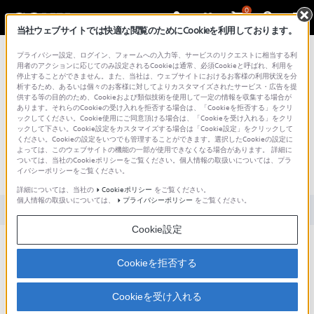
0
当社ウェブサイトでは快適な閲覧のためにCookieを利用しております。
総合サポート・お問い合わせ
プライバシー設定、ログイン、フォームへの入力等、サービスのリクエストに相当する利
用者のアクションに応じてのみ設定されるCookieは通常、必須Cookieと呼ばれ、利用を
停止することができません。また、当社は、ウェブサイトにおけるお客様の利用状況を分
析するため、あるいは個々のお客様に対してよりカスタマイズされたサービス・広告を提
供する等の目的のため、Cookieおよび類似技術を使用して一定の情報を収集する場合が
あります。それらのCookieの受け入れを拒否する場合は、「Cookieを拒否する」をクリ
文書番号 : S0708301034973 / 最終更新日 : 2025/03/11
ックしてください。Cookie使用にご同意頂ける場合は、「Cookieを受け入れる」をクリ
ックして下さい。Cookie設定をカスタマイズする場合は「Cookie設定」をクリックして
[Windows Vista] 「更新をインストール
ください。Cookieの設定をいつでも管理することができます。選択したCookieの設定に
よっては、このウェブサイトの機能の一部が使用できなくなる場合があります。 詳細に
中」というメッセージが表示されてシ
ついては、当社のCookieポリシーをご覧ください。個人情報の取扱いについては、プラ
イバシーポリシーをご覧ください。
ャットダウンできない
詳細については、当社の
Cookieポリシー
をご覧ください。
個人情報の取扱いについては、
プライバシーポリシー
をご覧ください。
対象製品カテゴリー・製品
Cookie設定
Cookieを拒否する
PC の電源を切ろうとしても、メッセージが表示され、電源が切
れません。
[スタート]メニューの[電源]ボタンをクリックすると、下記のメ
Cookieを受け入れる
ッセージが表示され、
スリープ
状態にならずに
シャットダウン