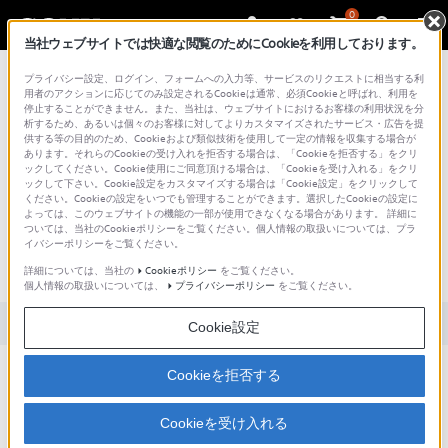
0
当社ウェブサイトでは快適な閲覧のためにCookieを利用しております。
総合サポート・お問い合わせ
プライバシー設定、ログイン、フォームへの入力等、サービスのリクエストに相当する利
用者のアクションに応じてのみ設定されるCookieは通常、必須Cookieと呼ばれ、利用を
停止することができません。また、当社は、ウェブサイトにおけるお客様の利用状況を分
析するため、あるいは個々のお客様に対してよりカスタマイズされたサービス・広告を提
供する等の目的のため、Cookieおよび類似技術を使用して一定の情報を収集する場合が
あります。それらのCookieの受け入れを拒否する場合は、「Cookieを拒否する」をクリ
文書番号 : S0709201036000 / 最終更新日 : 2025/03/11
ックしてください。Cookie使用にご同意頂ける場合は、「Cookieを受け入れる」をクリ
ックして下さい。Cookie設定をカスタマイズする場合は「Cookie設定」をクリックして
[VAIO リカバリセンター Ver.1.1,VAIO リ
ください。Cookieの設定をいつでも管理することができます。選択したCookieの設定に
よっては、このウェブサイトの機能の一部が使用できなくなる場合があります。 詳細に
カバリセンター Ver.1.2] Windows が起動
ついては、当社のCookieポリシーをご覧ください。個人情報の取扱いについては、プラ
イバシーポリシーをご覧ください。
しない状態でリカバリ（再セットアッ
プ・初期化）する方法
詳細については、当社の
Cookieポリシー
をご覧ください。
個人情報の取扱いについては、
プライバシーポリシー
をご覧ください。
対象製品カテゴリー・製品
Cookie設定
Cookieを拒否する
Windows Vistaが起動しない状態でリカバリー(再セットアップ・初
期化)する方法を教えてください。
Cookieを受け入れる