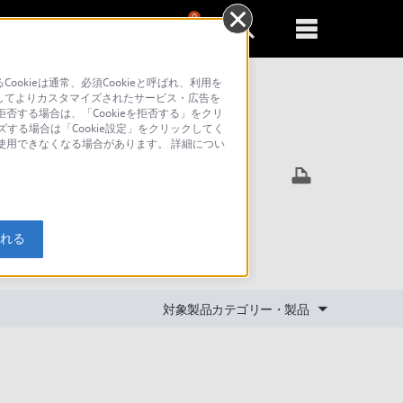
0
新規登録
るともっと便利に
kieは通常、必須Cookieと呼ばれ、利用を
してよりカスタマイズされたサービス・広告を
否する場合は、「Cookieを拒否する」をクリ
ズする場合は「Cookie設定」をクリックしてく
索
が使用できなくなる場合があります。 詳細につい
ピート再生
入れる
対象製品カテゴリー・製品