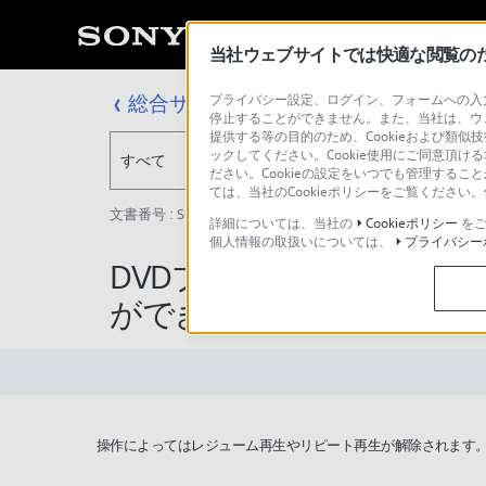
当社ウェブサイトでは快適な閲覧のため
総合サポート・お問い合わせ
プライバシー設定、ログイン、フォームへの入力
停止することができません。また、当社は、ウ
提供する等の目的のため、Cookieおよび類似
ックしてください。Cookie使用にご同意頂ける
すべて
ださい。Cookieの設定をいつでも管理するこ
ては、当社のCookieポリシーをご覧くださ
文書番号 : S0807151049043 / 最終更新日 : 2016/09/27
詳細については、当社の
Cookieポリシー
をご
個人情報の取扱いについては、
プライバシー
DVDプレーヤーでレジュ
ができない
操作によってはレジューム再生やリピート再生が解除されます