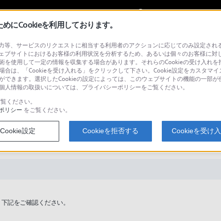
My Sonyに
サインイン
サインインす
にCookieを利用しております。
等、サービスのリクエストに相当する利用者のアクションに応じてのみ設定されるCoo
ェブサイトにおけるお客様の利用状況を分析するため、あるいは個々のお客様に対
技術を使用して一定の情報を収集する場合があります。それらのCookieの受け入れを拒
場合は、「Cookieを受け入れる」をクリックして下さい。Cookie設定をカスタマイ
検
とができます。選択したCookieの設定によっては、このウェブサイトの機能の一部
い。個人情報の取扱いについては、プライバシーポリシーをご覧ください。
覧ください。
ポリシー
をご覧ください。
ーム再生（つづきから再生）やリ
Cookie設定
Cookieを拒否する
Cookieを受け
。下記をご確認ください。