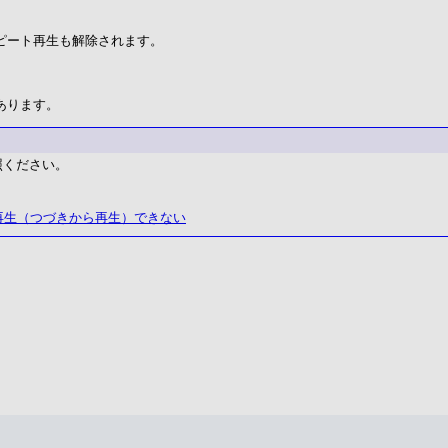
ピート再生も解除されます。
。
あります。
照ください。
再生（つづきから再生）できない