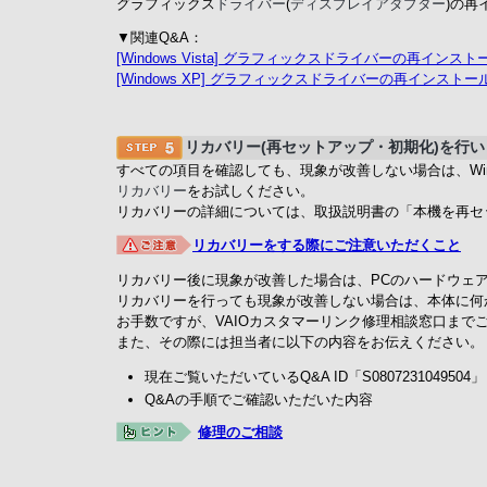
グラフィックス
ドライバー
(
ディスプレイアダプター
)の再
▼関連Q&A：
[Windows Vista] グラフィックスドライバーの再インス
[Windows XP] グラフィックスドライバーの再インストー
リカバリー(再セットアップ・初期化)を行い
すべての項目を確認しても、現象が改善しない場合は、Wi
リカバリー
をお試しください。
リカバリーの詳細については、取扱説明書の「本機を再セ
リカバリーをする際にご注意いただくこと
リカバリー後に現象が改善した場合は、PCのハードウェア
リカバリーを行っても現象が改善しない場合は、本体に何
お手数ですが、VAIOカスタマーリンク修理相談窓口まで
また、その際には担当者に以下の内容をお伝えください。
現在ご覧いただいているQ&A ID「S0807231049504」
Q&Aの手順でご確認いただいた内容
修理のご相談