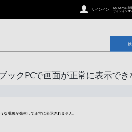
My Sonyに
サインイン
サインインす
検
P] ノートブックPCで画面が正常に表示で
のような現象が発生して正常に表示されません。