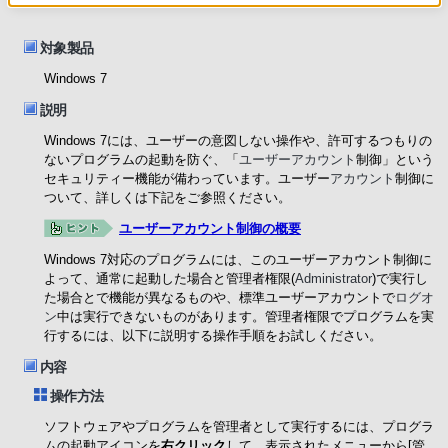
対象製品
Windows 7
説明
Windows 7には、ユーザーの意図しない操作や、許可するつもりの
ないプログラムの起動を防ぐ、「
ユーザーアカウント
制御」という
セキュリティー機能が備わっています。ユーザー
アカウント
制御に
ついて、詳しくは下記をご参照ください。
ユーザーアカウント制御の概要
Windows 7対応のプログラムには、このユーザーアカウント制御に
よって、通常に起動した場合と管理者権限(
Administrator
)で実行し
た場合とで機能が異なるものや、標準ユーザーアカウントで
ログオ
ン
中は実行できないものがあります。管理者権限でプログラムを実
行するには、以下に説明する操作手順をお試しください。
内容
操作方法
ソフトウェアやプログラムを管理者として実行するには、プログラ
ムの起動アイコンを
右クリック
して、表示されたメニューから[管