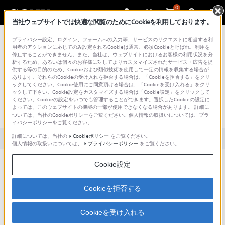
0
当社ウェブサイトでは快適な閲覧のためにCookieを利用しております。
総合サポート・お問い合わせ
プライバシー設定、ログイン、フォームへの入力等、サービスのリクエストに相当する利
用者のアクションに応じてのみ設定されるCookieは通常、必須Cookieと呼ばれ、利用を
停止することができません。また、当社は、ウェブサイトにおけるお客様の利用状況を分
析するため、あるいは個々のお客様に対してよりカスタマイズされたサービス・広告を提
供する等の目的のため、Cookieおよび類似技術を使用して一定の情報を収集する場合が
あります。それらのCookieの受け入れを拒否する場合は、「Cookieを拒否する」をクリ
文書番号 : S0907031064293 / 最終更新日 : 2025/03/11
ックしてください。Cookie使用にご同意頂ける場合は、「Cookieを受け入れる」をクリ
ックして下さい。Cookie設定をカスタマイズする場合は「Cookie設定」をクリックして
[Windows 7] ソフトウェアを管理者とし
ください。Cookieの設定をいつでも管理することができます。選択したCookieの設定に
よっては、このウェブサイトの機能の一部が使用できなくなる場合があります。 詳細に
て実行する方法
ついては、当社のCookieポリシーをご覧ください。個人情報の取扱いについては、プラ
イバシーポリシーをご覧ください。
詳細については、当社の
Cookieポリシー
をご覧ください。
対象製品カテゴリー・製品
個人情報の取扱いについては、
プライバシーポリシー
をご覧ください。
Cookie設定
ソフトウェアやプログラムを管理者として実行する方法について教
えてください。
Cookieを拒否する
Cookieを受け入れる
デスクトップ上のショートカットや[スタート]メニューのソフトウェアを
右クリックし、[管理者として実行]をクリックして実行します