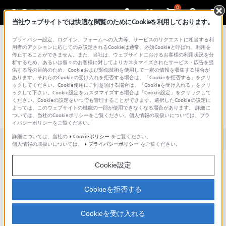
0
当社ウェブサイトでは快適な閲覧のためにCookieを利用しております。
総合サポート・お問い合わせ
プライバシー設定、ログイン、フォームへの入力等、サービスのリクエストに相当する利
用者のアクションに応じてのみ設定されるCookieは通常、必須Cookieと呼ばれ、利用を
停止することができません。また、当社は、ウェブサイトにおけるお客様の利用状況を分
析するため、あるいは個々のお客様に対してよりカスタマイズされたサービス・広告を提
供する等の目的のため、Cookieおよび類似技術を使用して一定の情報を収集する場合が
あります。それらのCookieの受け入れを拒否する場合は、「Cookieを拒否する」をクリ
文書番号 : S0907071064400 / 最終更新日 : 2025/03/11
ックしてください。Cookie使用にご同意頂ける場合は、「Cookieを受け入れる」をクリ
ックして下さい。Cookie設定をカスタマイズする場合は「Cookie設定」をクリックして
[Windows 7] アイコンの大きさ・アイコ
ください。Cookieの設定をいつでも管理することができます。選択したCookieの設定に
よっては、このウェブサイトの機能の一部が使用できなくなる場合があります。 詳細に
ンの間隔を変更する方法
ついては、当社のCookieポリシーをご覧ください。個人情報の取扱いについては、プラ
イバシーポリシーをご覧ください。
詳細については、当社の
Cookieポリシー
をご覧ください。
対象製品カテゴリー・製品
個人情報の取扱いについては、
プライバシーポリシー
をご覧ください。
Cookie設定
デスクトップ上にあるアイコンの大きさ、および間隔を変更する方
法について。
Cookieを拒否する
Cookieを受け入れる
デスクトップ上にあるアイコンの大きさや間隔を変更することができます