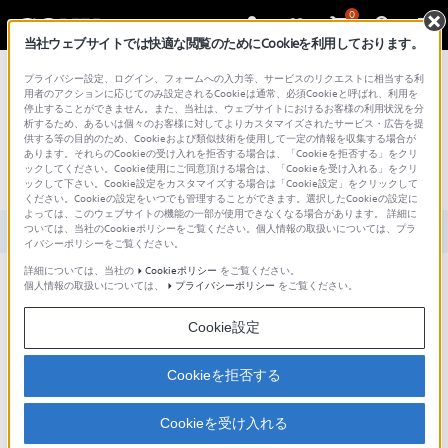
0
当社ウェブサイトでは快適な閲覧のためにCookieを利用しております。
総合サポート・お問い合わせ
プライバシー設定、ログイン、フォームへの入力等、サービスのリクエストに相当する利
用者のアクションに応じてのみ設定されるCookieは通常、必須Cookieと呼ばれ、利用を
停止することができません。また、当社は、ウェブサイトにおけるお客様の利用状況を分
文書番号 : S0907141064692 / 最終更新日 : 2025/03/11
析するため、あるいは個々のお客様に対してよりカスタマイズされたサービス・広告を提
供する等の目的のため、Cookieおよび類似技術を使用して一定の情報を収集する場合が
あります。それらのCookieの受け入れを拒否する場合は、「Cookieを拒否する」をクリ
[Windows 7] CD/DVD/BDメディアをフ
ックしてください。Cookie使用にご同意頂ける場合は、「Cookieを受け入れる」をクリ
ォーマットする方法
ックして下さい。Cookie設定をカスタマイズする場合は「Cookie設定」をクリックして
ください。Cookieの設定をいつでも管理することができます。選択したCookieの設定に
よっては、このウェブサイトの機能の一部が使用できなくなる場合があります。 詳細に
ついては、当社のCookieポリシーをご覧ください。個人情報の取扱いについては、プラ
対象製品カテゴリー・製品
イバシーポリシーをご覧ください。
詳細については、当社の
Cookieポリシー
をご覧ください。
個人情報の取扱いについては、
プライバシーポリシー
をご覧ください。
Windows 7に標準で搭載されている機能を使用して、CD/DVD/BDメ
ディアを
フォーマット
する方法について。
Cookie設定
Cookieを拒否する
OS標準の機能を利用してCD/DVD/BDメディアのフォーマットすることが
可能です
Cookieを受け入れる