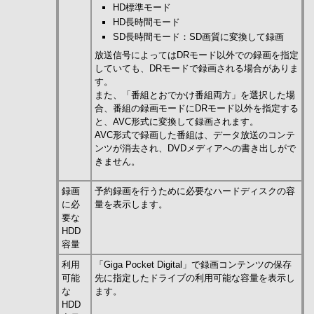
HD標準モード
HD長時間モード
SD長時間モード：SD画質に変換して録画
放送信号によってはDRモード以外での録画を指定
していても、DRモードで録画される場合がありま
す。
また、「番組とおでかけ番組両方」を選択した場
合、番組の録画モードにDRモード以外を指定する
と、AVC形式に変換して録画されます。
AVC形式で録画した番組は、データ放送のコンテ
ンツが消去され、DVDメディアへの書き出しがで
きません。
録画
予約録画を行うために必要なハードディスクの容
に必
量を表示します。
要な
HDD
容量
利用
「Giga Pocket Digital」で録画コンテンツの保存
可能
先に指定したドライブの利用可能な容量を表示し
な
ます。
HDD