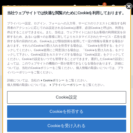
0
当社ウェブサイトでは快適な閲覧のためにCookieを利用しております。
総合サポート・お問い合わせ
プライバシー設定、ログイン、フォームへの入力等、サービスのリクエストに相当する利
用者のアクションに応じてのみ設定されるCookieは通常、必須Cookieと呼ばれ、利用を
停止することができません。また、当社は、ウェブサイトにおけるお客様の利用状況を分
析するため、あるいは個々のお客様に対してよりカスタマイズされたサービス・広告を提
供する等の目的のため、Cookieおよび類似技術を使用して一定の情報を収集する場合が
あります。それらのCookieの受け入れを拒否する場合は、「Cookieを拒否する」をクリ
文書番号 : S1006011076642 / 最終更新日 : 2025/03/11
ックしてください。Cookie使用にご同意頂ける場合は、「Cookieを受け入れる」をクリ
ックして下さい。Cookie設定をカスタマイズする場合は「Cookie設定」をクリックして
[Giga Pocket Digital Ver.3.*-Ver.4.*] 番組表
ください。Cookieの設定をいつでも管理することができます。選択したCookieの設定に
よっては、このウェブサイトの機能の一部が使用できなくなる場合があります。 詳細に
を使用して視聴・録画予約する方法
ついては、当社のCookieポリシーをご覧ください。個人情報の取扱いについては、プラ
イバシーポリシーをご覧ください。
詳細については、当社の
Cookieポリシー
をご覧ください。
対象製品カテゴリー・製品
個人情報の取扱いについては、
プライバシーポリシー
をご覧ください。
Cookie設定
[Giga Pocket Digital]の番組表を使用して視聴・録画予約する方法に
ついて。
Cookieを拒否する
Cookieを受け入れる
「Giga Pocket Digital」の番組表について説明します