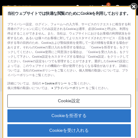
0
当社ウェブサイトでは快適な閲覧のためにCookieを利用しております。
総合サポート・お問い合わせ
プライバシー設定、ログイン、フォームへの入力等、サービスのリクエストに相当する利
用者のアクションに応じてのみ設定されるCookieは通常、必須Cookieと呼ばれ、利用を
停止することができません。また、当社は、ウェブサイトにおけるお客様の利用状況を分
析するため、あるいは個々のお客様に対してよりカスタマイズされたサービス・広告を提
供する等の目的のため、Cookieおよび類似技術を使用して一定の情報を収集する場合が
あります。それらのCookieの受け入れを拒否する場合は、「Cookieを拒否する」をクリ
文書番号 : S1008171079697 / 最終更新日 : 2025/03/11
ックしてください。Cookie使用にご同意頂ける場合は、「Cookieを受け入れる」をクリ
ックして下さい。Cookie設定をカスタマイズする場合は「Cookie設定」をクリックして
[Windows 7] タイトルや画面が文字化け
ください。Cookieの設定をいつでも管理することができます。選択したCookieの設定に
よっては、このウェブサイトの機能の一部が使用できなくなる場合があります。 詳細に
して表示される
ついては、当社のCookieポリシーをご覧ください。個人情報の取扱いについては、プラ
イバシーポリシーをご覧ください。
詳細については、当社の
Cookieポリシー
をご覧ください。
対象製品カテゴリー・製品
個人情報の取扱いについては、
プライバシーポリシー
をご覧ください。
Cookie設定
ソフトウェアをインストールする際に表示される、セットアッ
プ
ウィザード
の画面が
文字化け
しています。
Cookieを拒否する
Windows上の表示は正常(日本語)ですが、セットアップウィザー
ドの表示だけがほかの国の言語(中国語など)で表示されます。
Cookieを受け入れる