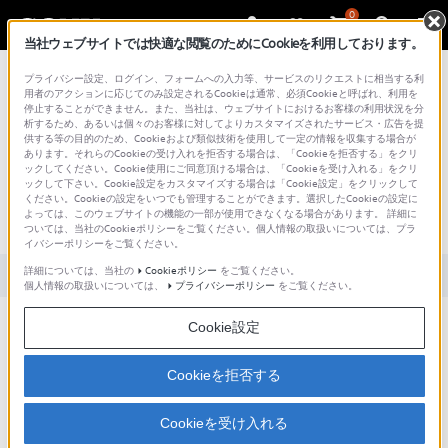
0
当社ウェブサイトでは快適な閲覧のためにCookieを利用しております。
総合サポート・お問い合わせ
プライバシー設定、ログイン、フォームへの入力等、サービスのリクエストに相当する利
用者のアクションに応じてのみ設定されるCookieは通常、必須Cookieと呼ばれ、利用を
停止することができません。また、当社は、ウェブサイトにおけるお客様の利用状況を分
析するため、あるいは個々のお客様に対してよりカスタマイズされたサービス・広告を提
供する等の目的のため、Cookieおよび類似技術を使用して一定の情報を収集する場合が
あります。それらのCookieの受け入れを拒否する場合は、「Cookieを拒否する」をクリ
文書番号 : S1012171084205 / 最終更新日 : 2025/03/11
ックしてください。Cookie使用にご同意頂ける場合は、「Cookieを受け入れる」をクリ
ックして下さい。Cookie設定をカスタマイズする場合は「Cookie設定」をクリックして
[Windows 7] Synapticsタッチパッドの
ください。Cookieの設定をいつでも管理することができます。選択したCookieの設定に
よっては、このウェブサイトの機能の一部が使用できなくなる場合があります。 詳細に
感度を変更する方法
ついては、当社のCookieポリシーをご覧ください。個人情報の取扱いについては、プラ
イバシーポリシーをご覧ください。
詳細については、当社の
Cookieポリシー
をご覧ください。
対象製品カテゴリー・製品
個人情報の取扱いについては、
プライバシーポリシー
をご覧ください。
Cookie設定
タッチパッドの感度を変更したいです。
Cookieを拒否する
[マウスのプロパティ]画面から[デバイス設定]画面を開いて、タッチパッド
Cookieを受け入れる
の感度を変更します