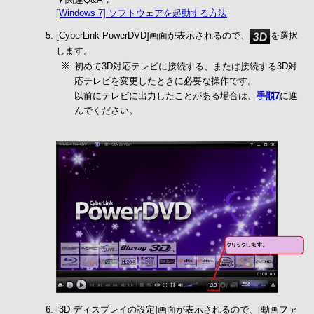
[Windows 7] ソフトウェアを起動する方法
[CyberLink PowerDVD]画面が表示されるので、
を選択
します。
初めて3D対応テレビに接続する、または接続する3D対
応テレビを変更したときに必要な操作です。
以前にテレビに出力したことがある場合は、
手順7
に進
んでください。
[3D ディスプレイの設定]画面が表示されるので、[動画ファ