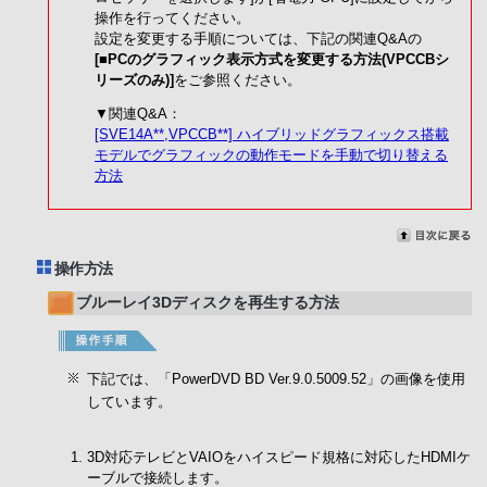
操作を行ってください。
設定を変更する手順については、下記の関連Q&Aの
[■PCのグラフィック表示方式を変更する方法(VPCCBシ
リーズのみ)]
をご参照ください。
▼関連Q&A：
[SVE14A**,VPCCB**] ハイブリッドグラフィックス搭載
モデルでグラフィックの動作モードを手動で切り替える
方法
操作方法
ブルーレイ3Dディスクを再生する方法
下記では、「PowerDVD BD Ver.9.0.5009.52」の画像を使用
しています。
3D対応テレビとVAIOをハイスピード規格に対応したHDMIケ
ーブルで接続します。