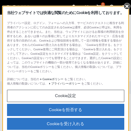
0
当社ウェブサイトでは快適な閲覧のためにCookieを利用しております。
総合サポート・お問い合わせ
プライバシー設定、ログイン、フォームへの入力等、サービスのリクエストに相当する利
用者のアクションに応じてのみ設定されるCookieは通常、必須Cookieと呼ばれ、利用を
停止することができません。また、当社は、ウェブサイトにおけるお客様の利用状況を分
析するため、あるいは個々のお客様に対してよりカスタマイズされたサービス・広告を提
供する等の目的のため、Cookieおよび類似技術を使用して一定の情報を収集する場合が
あります。それらのCookieの受け入れを拒否する場合は、「Cookieを拒否する」をクリ
文書番号 : S1103091087455 / 最終更新日 : 2025/03/11
ックしてください。Cookie使用にご同意頂ける場合は、「Cookieを受け入れる」をクリ
ックして下さい。Cookie設定をカスタマイズする場合は「Cookie設定」をクリックして
[PowerDVD BD] 3D対応テレビ(TV)に外
ください。Cookieの設定をいつでも管理することができます。選択したCookieの設定に
よっては、このウェブサイトの機能の一部が使用できなくなる場合があります。 詳細に
部出力して3Dコンテンツを再生する方
ついては、当社のCookieポリシーをご覧ください。個人情報の取扱いについては、プラ
イバシーポリシーをご覧ください。
法
詳細については、当社の
Cookieポリシー
をご覧ください。
個人情報の取扱いについては、
プライバシーポリシー
をご覧ください。
対象製品カテゴリー・製品
Cookie設定
Cookieを拒否する
3Dに対応したテレビ(TV)や外部ディスプレイに出力して3Dコン
テンツを再生する方法について。
ブルーレイ3Dディスク、左右分割方式(サイドバイサイド方式)
Cookieを受け入れる
やMPEG4 MVC(Multiview Video Coding)形式の3D動画ファイル