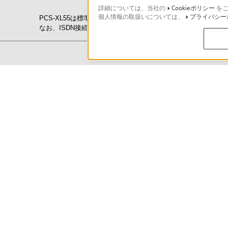
詳細については、当社の
Cookieポリシー
をご
個人情報の取扱いについては、
プライバシー
PCS-XL55は標準で3拠点の多地点接続が可能です。
なお、ISDN接続のためには別途インターフェースユニット（PCS
この説明
製品のサポート登録について
個人のお客様向けの製品のサポート
修理のご相談