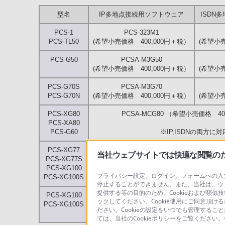
型名
IP多地点接続用ソフトウェア
ISDN
PCS-1
PCS-323M1
PCS-TL50
(希望小売価格 400,000円＋税）
(希望小売
PCS-G50
PCSA-M3G50
(希望小売価格 400,000円＋税）
(希望小売
PCS-G70S
PCSA-M3G70
PCS-G70N
(希望小売価格 400,000円＋税）
(希望小売
PCS-XG80
PCSA-MCG80 （希望小売価格 40
PCS-XA80
PCS-G60
※IP,ISDNの両方に対
PCS-XG77
PCSA-MCG106 （希望小売価格 4
当社ウェブサイトでは快適な閲覧のため
PCS-XG77S
PCS-XG100
※IP,ISDNの両方に対応。ISDN
プライバシー設定、ログイン、フォームへの入力
PCS-XG100S
停止することができません。また、当社は、ウ
提供する等の目的のため、Cookieおよび類似
PCS-XG100
PCSA-MCG109（希望小売価格 60
ックしてください。Cookie使用にご同意頂ける
PCS-XG100S
ださい。Cookieの設定をいつでも管理するこ
※IP,ISDNの両方に対応。ISDN
ては、当社のCookieポリシーをご覧くださ