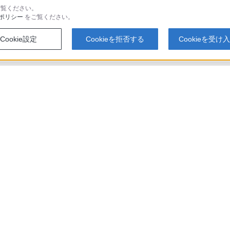
覧ください。
ポリシー
をご覧ください。
A-B386SもしくはPCSA-B768S）が必要となりますのでご注意ください。
Cookie設定
Cookieを拒否する
Cookieを受け
thumb_up
thumb_down
はお役に立ちましたか？
役に立った
役に
付属品の購入
登録はこちら
個人のお客様向
入はこちら
製品を安全・