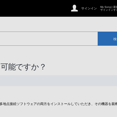
My Sonyに
サインイン
サインインす
検
信は可能ですか？
N用多地点接続ソフトウェアの両方をインストールしていただき、その機器を親