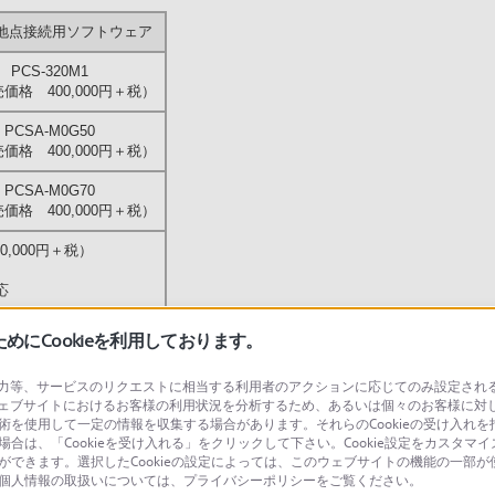
多地点接続用ソフトウェア
PCS-320M1
価格 400,000円＋税）
PCSA-M0G50
価格 400,000円＋税）
PCSA-M0G70
価格 400,000円＋税）
0,000円＋税）
応
00,000円＋税）
にCookieを利用しております。
接続時に制限あり。
等、サービスのリクエストに相当する利用者のアクションに応じてのみ設定されるCoo
ェブサイトにおけるお客様の利用状況を分析するため、あるいは個々のお客様に対
技術を使用して一定の情報を収集する場合があります。それらのCookieの受け入れを拒
0,000円＋税）
場合は、「Cookieを受け入れる」をクリックして下さい。Cookie設定をカスタマイ
とができます。選択したCookieの設定によっては、このウェブサイトの機能の一部
接続時に制限あり。
い。個人情報の取扱いについては、プライバシーポリシーをご覧ください。