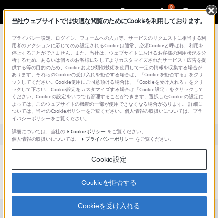
0
当社ウェブサイトでは快適な閲覧のためにCookieを利用しております。
総合サポート・お問い合わせ
プライバシー設定、ログイン、フォームへの入力等、サービスのリクエストに相当する利
用者のアクションに応じてのみ設定されるCookieは通常、必須Cookieと呼ばれ、利用を
停止することができません。また、当社は、ウェブサイトにおけるお客様の利用状況を分
析するため、あるいは個々のお客様に対してよりカスタマイズされたサービス・広告を提
供する等の目的のため、Cookieおよび類似技術を使用して一定の情報を収集する場合が
あります。それらのCookieの受け入れを拒否する場合は、「Cookieを拒否する」をクリ
文書番号 : S1110278000931 / 最終更新日 : 2025/03/11
ックしてください。Cookie使用にご同意頂ける場合は、「Cookieを受け入れる」をクリ
ックして下さい。Cookie設定をカスタマイズする場合は「Cookie設定」をクリックして
付属しているAC電源ケーブルの長さお
ください。Cookieの設定をいつでも管理することができます。選択したCookieの設定に
よっては、このウェブサイトの機能の一部が使用できなくなる場合があります。 詳細に
よびコンセントの形状は？
ついては、当社のCookieポリシーをご覧ください。個人情報の取扱いについては、プラ
イバシーポリシーをご覧ください。
詳細については、当社の
Cookieポリシー
をご覧ください。
対象製品カテゴリー・製品
個人情報の取扱いについては、
プライバシーポリシー
をご覧ください。
長さは2.5mで3ピンのアース付きです。
Cookie設定
3P→2Pの変換コネクターが付属しています。
Cookieを拒否する
Cookieを受け入れる