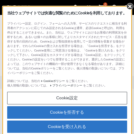
0
当社ウェブサイトでは快適な閲覧のためにCookieを利用しております。
総合サポート・お問い合わせ
プライバシー設定、ログイン、フォームへの入力等、サービスのリクエストに相当する利
用者のアクションに応じてのみ設定されるCookieは通常、必須Cookieと呼ばれ、利用を
停止することができません。また、当社は、ウェブサイトにおけるお客様の利用状況を分
析するため、あるいは個々のお客様に対してよりカスタマイズされたサービス・広告を提
供する等の目的のため、Cookieおよび類似技術を使用して一定の情報を収集する場合が
あります。それらのCookieの受け入れを拒否する場合は、「Cookieを拒否する」をクリ
文書番号 : S1110278001100 / 最終更新日 : 2025/03/11
ックしてください。Cookie使用にご同意頂ける場合は、「Cookieを受け入れる」をクリ
ックして下さい。Cookie設定をカスタマイズする場合は「Cookie設定」をクリックして
DMZは、ビデオ会議とどのように関係
ください。Cookieの設定をいつでも管理することができます。選択したCookieの設定に
よっては、このウェブサイトの機能の一部が使用できなくなる場合があります。 詳細に
しますか？
ついては、当社のCookieポリシーをご覧ください。個人情報の取扱いについては、プラ
イバシーポリシーをご覧ください。
詳細については、当社の
Cookieポリシー
をご覧ください。
対象製品カテゴリー・製品
個人情報の取扱いについては、
プライバシーポリシー
をご覧ください。
DMZは以下の2つの機能を指します。
Cookie設定
ファイヤーウォールの機能のひとつであり、インターネット、LAN
Cookieを拒否する
から独立したセグメントを持たせることの出来る機能。
ファイヤーウォール、ルーターの機能のひとつであり、WAN側から
Cookieを受け入れる
送られてきたパケットのうち、宛先を特定できないパケットを特定