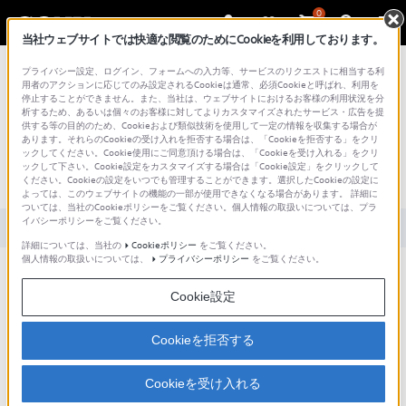
0
当社ウェブサイトでは快適な閲覧のためにCookieを利用しております。
総合サポート・お問い合わせ
プライバシー設定、ログイン、フォームへの入力等、サービスのリクエストに相当する利
用者のアクションに応じてのみ設定されるCookieは通常、必須Cookieと呼ばれ、利用を
停止することができません。また、当社は、ウェブサイトにおけるお客様の利用状況を分
析するため、あるいは個々のお客様に対してよりカスタマイズされたサービス・広告を提
供する等の目的のため、Cookieおよび類似技術を使用して一定の情報を収集する場合が
あります。それらのCookieの受け入れを拒否する場合は、「Cookieを拒否する」をクリ
文書番号 : S1110278002074 / 最終更新日 : 2016/09/27
ックしてください。Cookie使用にご同意頂ける場合は、「Cookieを受け入れる」をクリ
ックして下さい。Cookie設定をカスタマイズする場合は「Cookie設定」をクリックして
平衡接続・不平衡接続とは？
ください。Cookieの設定をいつでも管理することができます。選択したCookieの設定に
よっては、このウェブサイトの機能の一部が使用できなくなる場合があります。 詳細に
ついては、当社のCookieポリシーをご覧ください。個人情報の取扱いについては、プラ
イバシーポリシーをご覧ください。
対象製品カテゴリー・製品
詳細については、当社の
Cookieポリシー
をご覧ください。
個人情報の取扱いについては、
プライバシーポリシー
をご覧ください。
マイクから出力を取り出す際の、接続方法の種類です。
Cookie設定
平衡（バランス）出力は主に業務用機器で使われており、出力ケーブルを長く延長す
るときや近くに雑音源があるときに優れています。
Cookieを拒否する
コネクターはCANNON（XLR）コネクターが使用されます。
不平衡（アンバランス）出力は民生用に多く用いられています。
Cookieを受け入れる