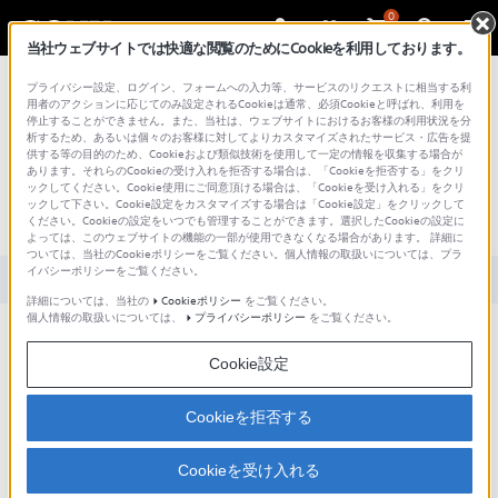
0
当社ウェブサイトでは快適な閲覧のためにCookieを利用しております。
総合サポート・お問い合わせ
プライバシー設定、ログイン、フォームへの入力等、サービスのリクエストに相当する利
用者のアクションに応じてのみ設定されるCookieは通常、必須Cookieと呼ばれ、利用を
停止することができません。また、当社は、ウェブサイトにおけるお客様の利用状況を分
析するため、あるいは個々のお客様に対してよりカスタマイズされたサービス・広告を提
供する等の目的のため、Cookieおよび類似技術を使用して一定の情報を収集する場合が
あります。それらのCookieの受け入れを拒否する場合は、「Cookieを拒否する」をクリ
文書番号 : S1110278002218 / 最終更新日 : 2025/03/11
ックしてください。Cookie使用にご同意頂ける場合は、「Cookieを受け入れる」をクリ
ックして下さい。Cookie設定をカスタマイズする場合は「Cookie設定」をクリックして
ファンタム電源とは？
ください。Cookieの設定をいつでも管理することができます。選択したCookieの設定に
よっては、このウェブサイトの機能の一部が使用できなくなる場合があります。 詳細に
ついては、当社のCookieポリシーをご覧ください。個人情報の取扱いについては、プラ
イバシーポリシーをご覧ください。
対象製品カテゴリー・製品
詳細については、当社の
Cookieポリシー
をご覧ください。
個人情報の取扱いについては、
プライバシーポリシー
をご覧ください。
マイクに、外部から電源供給させることをいいます。
Cookie設定
マイクの電池を気にする必要がなく、大変便利です。
外部電源装置として、ソニーACパワーサプライAC-148F(別売り)をおすすめします。
Cookieを拒否する
Cookieを受け入れる