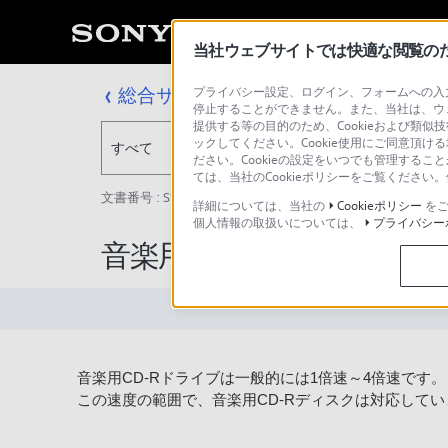
当社ウェブサイトでは快適な閲覧のため
総合サポート・お問い合わせ
プライバシー設定、ログイン、フォームへの入力
停止することができません。また、当社は、ウ
提供する等の目的のため、Cookieおよび類似
ックしてください。Cookie使用にご同意頂ける
すべて
ださい。Cookieの設定をいつでも管理するこ
ては、当社のCookieポリシーをご覧くださ
文書番号 : S1110278002444 / 最終更新日 : 2025/03/11
詳細については、当社の
Cookieポリシー
をご
個人情報の取扱いについては、
プライバシー
音楽用のCD-Rディスク
音楽用CD-Rドライブは一般的には1倍速～4倍速です。
この速度の範囲で、音楽用CD-Rディスクは対応していま