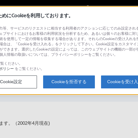
My Sonyに
サインイン
サインインす
にCookieを利用しております。
等、サービスのリクエストに相当する利用者のアクションに応じてのみ設定されるCoo
ェブサイトにおけるお客様の利用状況を分析するため、あるいは個々のお客様に対
技術を使用して一定の情報を収集する場合があります。それらのCookieの受け入れを拒
場合は、「Cookieを受け入れる」をクリックして下さい。Cookie設定をカスタマイ
検
とができます。選択したCookieの設定によっては、このウェブサイトの機能の一部
い。個人情報の取扱いについては、プライバシーポリシーをご覧ください。
覧ください。
ポリシー
をご覧ください。
は何倍速対応していますか？
Cookie設定
Cookieを拒否する
Cookieを受け
す。（2002年4月現在)