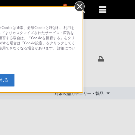
0
新規登録
るともっと便利に
kieは通常、必須Cookieと呼ばれ、利用を
してよりカスタマイズされたサービス・広告を
否する場合は、「Cookieを拒否する」をクリ
ズする場合は「Cookie設定」をクリックしてく
索
が使用できなくなる場合があります。 詳細につい
入れる
対象製品カテゴリー・製品