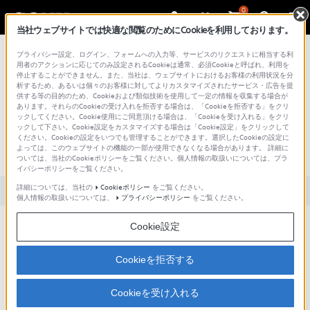
0
当社ウェブサイトでは快適な閲覧のためにCookieを利用しております。
総合サポート・お問い合わせ
プライバシー設定、ログイン、フォームへの入力等、サービスのリクエストに相当する利
用者のアクションに応じてのみ設定されるCookieは通常、必須Cookieと呼ばれ、利用を
停止することができません。また、当社は、ウェブサイトにおけるお客様の利用状況を分
析するため、あるいは個々のお客様に対してよりカスタマイズされたサービス・広告を提
供する等の目的のため、Cookieおよび類似技術を使用して一定の情報を収集する場合が
あります。それらのCookieの受け入れを拒否する場合は、「Cookieを拒否する」をクリ
文書番号 : S1110278002899 / 最終更新日 : 2025/03/11
ックしてください。Cookie使用にご同意頂ける場合は、「Cookieを受け入れる」をクリ
ックして下さい。Cookie設定をカスタマイズする場合は「Cookie設定」をクリックして
「プリセット選曲」から「マニュアル
ください。Cookieの設定をいつでも管理することができます。選択したCookieの設定に
よっては、このウェブサイトの機能の一部が使用できなくなる場合があります。 詳細に
選曲」への切替え方法は？
ついては、当社のCookieポリシーをご覧ください。個人情報の取扱いについては、プラ
イバシーポリシーをご覧ください。
詳細については、当社の
Cookieポリシー
をご覧ください。
対象製品カテゴリー・製品
個人情報の取扱いについては、
プライバシーポリシー
をご覧ください。
Cookie設定
＜操作手順＞
1.「HOLD」を解除し、ラジオの電源を入れる。
2.「メニュー」ボタンを押す。
Cookieを拒否する
3.シャトルスイッチで「TUNE MODE」を選ぶ。
4.「ENT/BAND」ボタンを押す。
Cookieを受け入れる
「PRESET」が点滅をします。