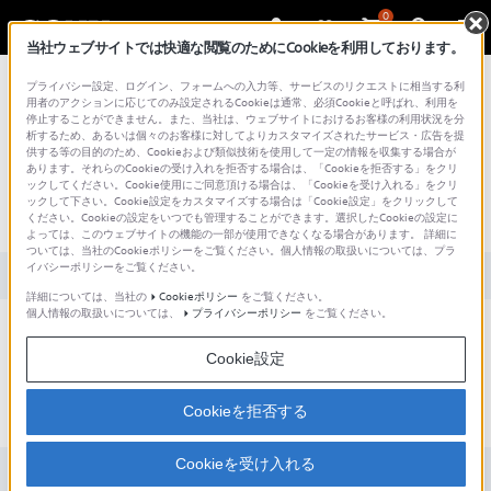
0
当社ウェブサイトでは快適な閲覧のためにCookieを利用しております。
総合サポート・お問い合わせ
プライバシー設定、ログイン、フォームへの入力等、サービスのリクエストに相当する利
用者のアクションに応じてのみ設定されるCookieは通常、必須Cookieと呼ばれ、利用を
停止することができません。また、当社は、ウェブサイトにおけるお客様の利用状況を分
析するため、あるいは個々のお客様に対してよりカスタマイズされたサービス・広告を提
供する等の目的のため、Cookieおよび類似技術を使用して一定の情報を収集する場合が
あります。それらのCookieの受け入れを拒否する場合は、「Cookieを拒否する」をクリ
文書番号 : S1110278003062 / 最終更新日 : 2025/03/11
ックしてください。Cookie使用にご同意頂ける場合は、「Cookieを受け入れる」をクリ
ックして下さい。Cookie設定をカスタマイズする場合は「Cookie設定」をクリックして
使用できるテープの種類は何ですか？
ください。Cookieの設定をいつでも管理することができます。選択したCookieの設定に
よっては、このウェブサイトの機能の一部が使用できなくなる場合があります。 詳細に
ついては、当社のCookieポリシーをご覧ください。個人情報の取扱いについては、プラ
イバシーポリシーをご覧ください。
対象製品カテゴリー・製品
詳細については、当社の
Cookieポリシー
をご覧ください。
個人情報の取扱いについては、
プライバシーポリシー
をご覧ください。
ノーマルテープ (TYPE I) をお使いください。
※
ハイポジションテープ (TYPE II)、メタルテープ (TYPE IV) では正しく録音できな
Cookie設定
い場合があります
Cookieを拒否する
Cookieを受け入れる