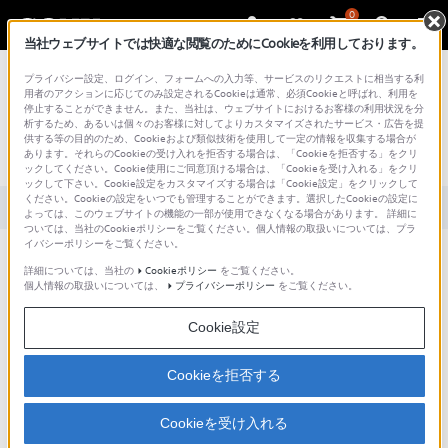
0
当社ウェブサイトでは快適な閲覧のためにCookieを利用しております。
総合サポート・お問い合わせ
プライバシー設定、ログイン、フォームへの入力等、サービスのリクエストに相当する利
用者のアクションに応じてのみ設定されるCookieは通常、必須Cookieと呼ばれ、利用を
停止することができません。また、当社は、ウェブサイトにおけるお客様の利用状況を分
文書番号 : S1110278003123 / 最終更新日 : 2016/09/27
析するため、あるいは個々のお客様に対してよりカスタマイズされたサービス・広告を提
供する等の目的のため、Cookieおよび類似技術を使用して一定の情報を収集する場合が
あります。それらのCookieの受け入れを拒否する場合は、「Cookieを拒否する」をクリ
ラジオのプリセット方法は？
ックしてください。Cookie使用にご同意頂ける場合は、「Cookieを受け入れる」をクリ
ックして下さい。Cookie設定をカスタマイズする場合は「Cookie設定」をクリックして
ください。Cookieの設定をいつでも管理することができます。選択したCookieの設定に
対象製品カテゴリー・製品
よっては、このウェブサイトの機能の一部が使用できなくなる場合があります。 詳細に
ついては、当社のCookieポリシーをご覧ください。個人情報の取扱いについては、プラ
イバシーポリシーをご覧ください。
詳細については、当社の
Cookieポリシー
をご覧ください。
オートプリセットの場合
個人情報の取扱いについては、
プライバシーポリシー
をご覧ください。
1.
ラジオ バンド切換・オートプリセットボタンを押して、AMかFMを選ぶ
Cookie設定
2.
ラジオ バンド切換・オートプリセットボタンを2秒以上押すと表示窓に
「AUTO」を点滅します。
Cookieを拒否する
3.
表示切換・決定・メモリーボタンを押す。
Cookieを受け入れる
※
プリセット番号の1番から順に、周波数の低い局から自動的に記憶できま