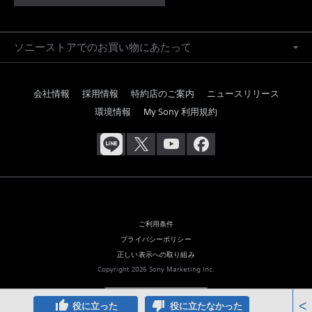
ソニーストアでのお買い物にあたって
会社情報
採用情報
特約店のご案内
ニュースリリース
環境情報
My Sony 利用規約
ご利用条件
プライバシーポリシー
正しい表示への取り組み
Copyright 2026 Sony Marketing Inc.
thumb_up
thumb_down
<
役に立った
役に立たなかった