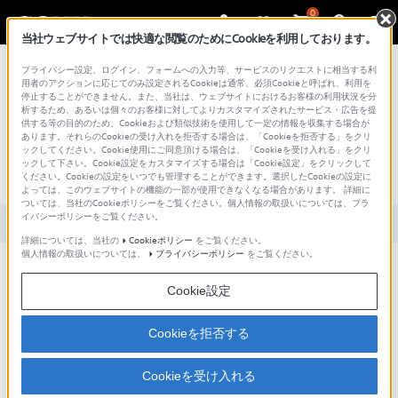
0
当社ウェブサイトでは快適な閲覧のためにCookieを利用しております。
総合サポート・お問い合わせ
プライバシー設定、ログイン、フォームへの入力等、サービスのリクエストに相当する利
用者のアクションに応じてのみ設定されるCookieは通常、必須Cookieと呼ばれ、利用を
停止することができません。また、当社は、ウェブサイトにおけるお客様の利用状況を分
析するため、あるいは個々のお客様に対してよりカスタマイズされたサービス・広告を提
供する等の目的のため、Cookieおよび類似技術を使用して一定の情報を収集する場合が
あります。それらのCookieの受け入れを拒否する場合は、「Cookieを拒否する」をクリ
文書番号 : S1110278004241 / 最終更新日 : 2025/03/11
ックしてください。Cookie使用にご同意頂ける場合は、「Cookieを受け入れる」をクリ
ックして下さい。Cookie設定をカスタマイズする場合は「Cookie設定」をクリックして
M-Crewが起動しません。
ください。Cookieの設定をいつでも管理することができます。選択したCookieの設定に
よっては、このウェブサイトの機能の一部が使用できなくなる場合があります。 詳細に
ついては、当社のCookieポリシーをご覧ください。個人情報の取扱いについては、プラ
イバシーポリシーをご覧ください。
対象製品カテゴリー・製品
詳細については、当社の
Cookieポリシー
をご覧ください。
個人情報の取扱いについては、
プライバシーポリシー
をご覧ください。
本機の電源が切れているときは起動できません。本機の電源を
Cookie設定
入れてください。
SONY PCLK USBドライバが正しくインストールされていない
Cookieを拒否する
可能性があります。
以下の手順で再インストールしてください。
Cookieを受け入れる
本機の電源をいれ、USBケーブルでパソコンと接続する。