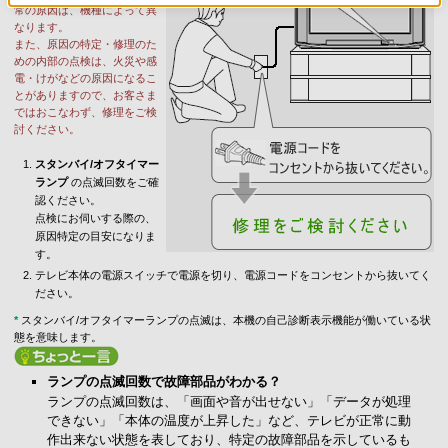
常の原因は、機種によって異
なります。
また、原因の特定・修理のた
めの内部の点検は、火災や感
電・けがなどの原因になるこ
とがありますので、お客さま
ではおこなわず、修理をご検
討ください。
スタンバイ/オフタイマー
ランプ
の点滅回数をご確
認ください。
点検にお伺いする際の、
原因特定の目安になりま
す。
テレビ本体の電源スイッチで電源を切り、電源コードをコンセントから抜いてく
ださい。
*
スタンバイ/オフタイマーランプの点滅は、本機の自己診断表示機能が働いている状
態を意味します。
ランプの点滅回数で故障部品がわかる？
ランプの点滅回数は、「画面や音が出せない」「データが処理
できない」「本体の温度が上昇した」など、テレビが正常に動
作出来ない状態を表しており、特定の故障部品を示しているも