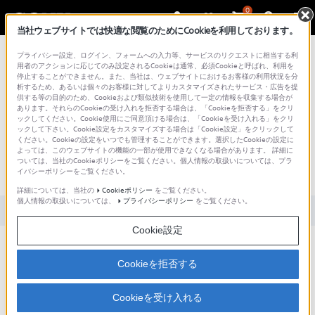
0
当社ウェブサイトでは快適な閲覧のためにCookieを利用しております。
総合サポート・お問い合わせ
プライバシー設定、ログイン、フォームへの入力等、サービスのリクエストに相当する利
用者のアクションに応じてのみ設定されるCookieは通常、必須Cookieと呼ばれ、利用を
停止することができません。また、当社は、ウェブサイトにおけるお客様の利用状況を分
析するため、あるいは個々のお客様に対してよりカスタマイズされたサービス・広告を提
供する等の目的のため、Cookieおよび類似技術を使用して一定の情報を収集する場合が
あります。それらのCookieの受け入れを拒否する場合は、「Cookieを拒否する」をクリ
文書番号 : S1110278007514 / 最終更新日 : 2017/11/16
ックしてください。Cookie使用にご同意頂ける場合は、「Cookieを受け入れる」をクリ
ックして下さい。Cookie設定をカスタマイズする場合は「Cookie設定」をクリックして
スタンバイ/オフタイマーランプ (画面
ください。Cookieの設定をいつでも管理することができます。選択したCookieの設定に
よっては、このウェブサイトの機能の一部が使用できなくなる場合があります。 詳細に
下の赤色のランプ) が点滅しているので
ついては、当社のCookieポリシーをご覧ください。個人情報の取扱いについては、プラ
イバシーポリシーをご覧ください。
すが？ (ブラウン管テレビ)
詳細については、当社の
Cookieポリシー
をご覧ください。
個人情報の取扱いについては、
プライバシーポリシー
をご覧ください。
対象製品カテゴリー・製品
Cookie設定
スタンバイ/オフタイマーラン
Cookieを拒否する
プ
(画面下の赤色のランプ) の
*
点滅
は、本機に異常が起きて
いる可能性がございます。
Cookieを受け入れる
※ 点滅回数から想定される異