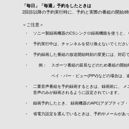
「毎日」「毎週」予約をしたときは
2回目以降の予約実行時に、予約と実際の番組の開始/
＜ご注意＞
・
ソニー製録画機器のCSシンクロ録画機能を使うと、
・
予約実行中は、チャンネルを切り換えないでください
・
予約録画した番組の放送開始時刻の変更には、対応
・
例：
スポーツ番組の延長などのため番組の開始
ペイ・パー・ビュー(PPV)などの場合は
・
二重音声番組を予約録画するときは、録画前に、 メ
音声のみが録画されるように設定されています。
・
録画予約したとき、 録画機器のAPC(アダプティ
・
省電力設定を選んでいるときは、予約やメールがあっ