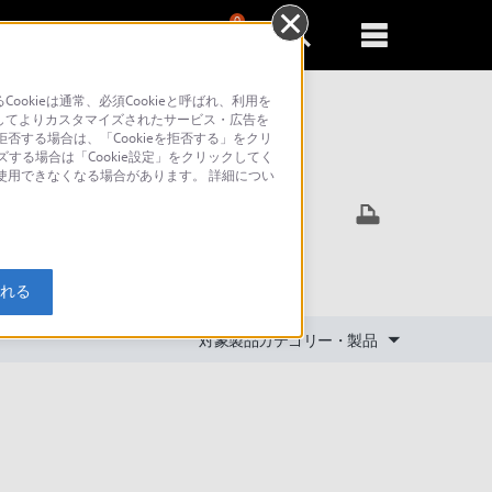
0
新規登録
るともっと便利に
kieは通常、必須Cookieと呼ばれ、利用を
してよりカスタマイズされたサービス・広告を
否する場合は、「Cookieを拒否する」をクリ
ズする場合は「Cookie設定」をクリックしてく
索
が使用できなくなる場合があります。 詳細につい
きますか？
入れる
対象製品カテゴリー・製品