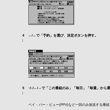
4
←/→で「予約」を選び、決定ボタンを押す。
：
5
↑/↓/←/→で「この番組のみ」「毎日」「毎週」か
：
ペイ・パー・ビュー(PPV)など一回のみ放送する番