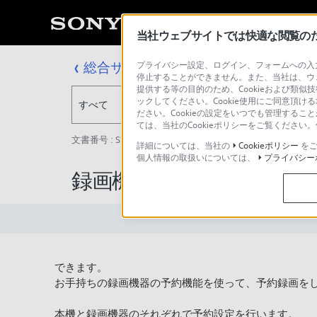
当社ウェブサイトでは快適な閲覧のため
総合サポート・お問い合わせ
プライバシー設定、ログイン、フォームへの入力
停止することができません。また、当社は、ウ
提供する等の目的のため、Cookieおよび類似
ックしてください。Cookie使用にご同意頂ける
すべて
ださい。Cookieの設定をいつでも管理するこ
ては、当社のCookieポリシーをご覧くださ
文書番号 : S1110278008739 / 最終更新日 : 2025/03/11
詳細については、当社の
Cookieポリシー
をご
個人情報の取扱いについては、
プライバシー
録画機に本機のAVマウス
できます。
お手持ちの録画機器の予約機能を使って、予約録画を
本機と録画機器のそれぞれで予約設定を行います。