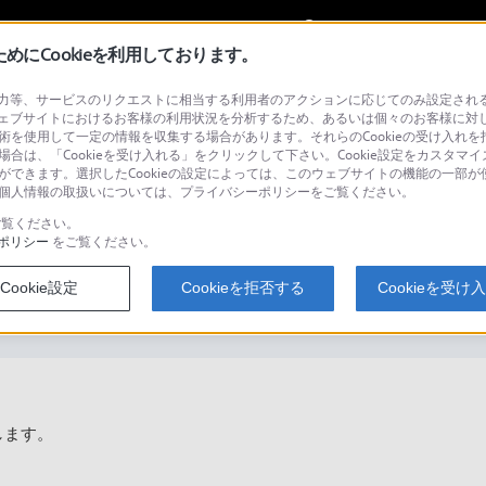
My Sonyに
サインイン
サインインす
にCookieを利用しております。
等、サービスのリクエストに相当する利用者のアクションに応じてのみ設定されるCoo
ェブサイトにおけるお客様の利用状況を分析するため、あるいは個々のお客様に対
技術を使用して一定の情報を収集する場合があります。それらのCookieの受け入れを拒
場合は、「Cookieを受け入れる」をクリックして下さい。Cookie設定をカスタマイ
検
とができます。選択したCookieの設定によっては、このウェブサイトの機能の一部
い。個人情報の取扱いについては、プライバシーポリシーをご覧ください。
覧ください。
ポリシー
をご覧ください。
が対応しない場合、予約録画はで
Cookie設定
Cookieを拒否する
Cookieを受け
します。