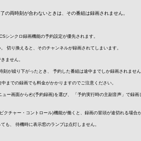
終了の両時刻が合わないときは、その番組は録画されません。
 CSシンクロ録画機能の予約設定が優先されます。
。 切り換えると、そのチャンネルが録画されてしまいます。
できません。
時刻が繰り下がったとき、 予約した番組は途中までしか録画されませ
、途中までの録画でも料金がかかりますのでご注意ください。
ニュー画面から
(予約録画)を選び、 「予約実行時の主副音声」で録
ブ・ピクチャー・コントロール)機能が働くと、録画の冒頭が途切れる場合
ても、 待機時に表示窓のランプは点灯しません。