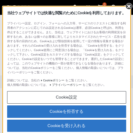
0
当社ウェブサイトでは快適な閲覧のためにCookieを利用しております。
総合サポート・お問い合わせ
プライバシー設定、ログイン、フォームへの入力等、サービスのリクエストに相当する利
用者のアクションに応じてのみ設定されるCookieは通常、必須Cookieと呼ばれ、利用を
停止することができません。また、当社は、ウェブサイトにおけるお客様の利用状況を分
析するため、あるいは個々のお客様に対してよりカスタマイズされたサービス・広告を提
供する等の目的のため、Cookieおよび類似技術を使用して一定の情報を収集する場合が
あります。それらのCookieの受け入れを拒否する場合は、「Cookieを拒否する」をクリ
文書番号 : S1110278018967 / 最終更新日 : 2024/12/09
ックしてください。Cookie使用にご同意頂ける場合は、「Cookieを受け入れる」をクリ
ックして下さい。Cookie設定をカスタマイズする場合は「Cookie設定」をクリックして
本体表示窓に 「 PLEASE WAIT 」 と表示
ください。Cookieの設定をいつでも管理することができます。選択したCookieの設定に
よっては、このウェブサイトの機能の一部が使用できなくなる場合があります。 詳細に
が点滅したまま操作ができない。
ついては、当社のCookieポリシーをご覧ください。個人情報の取扱いについては、プラ
イバシーポリシーをご覧ください。
詳細については、当社の
Cookieポリシー
をご覧ください。
対象製品カテゴリー・製品
個人情報の取扱いについては、
プライバシーポリシー
をご覧ください。
Cookie設定
起動時、本体表示窓に 「 PLEASE WAIT 」 と表示されたまま起動しない場合には、
本機のリセットをお試しください。
Cookieを拒否する
■ 本機のリセット方法
本体前面のふたの中に 「 RESET 」 ボタンがあります。
「 RESET 」 ボタンを押して、本機をリセットします。
Cookieを受け入れる