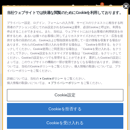
0
当社ウェブサイトでは快適な閲覧のためにCookieを利用しております。
総合サポート・お問い合わせ
プライバシー設定、ログイン、フォームへの入力等、サービスのリクエストに相当する利
用者のアクションに応じてのみ設定されるCookieは通常、必須Cookieと呼ばれ、利用を
停止することができません。また、当社は、ウェブサイトにおけるお客様の利用状況を分
析するため、あるいは個々のお客様に対してよりカスタマイズされたサービス・広告を提
供する等の目的のため、Cookieおよび類似技術を使用して一定の情報を収集する場合が
あります。それらのCookieの受け入れを拒否する場合は、「Cookieを拒否する」をクリ
文書番号 : S1110278019456 / 最終更新日 : 2025/04/01
ックしてください。Cookie使用にご同意頂ける場合は、「Cookieを受け入れる」をクリ
ックして下さい。Cookie設定をカスタマイズする場合は「Cookie設定」をクリックして
アナログビデオカメラを接続すること
ください。Cookieの設定をいつでも管理することができます。選択したCookieの設定に
よっては、このウェブサイトの機能の一部が使用できなくなる場合があります。 詳細に
は可能ですか？
ついては、当社のCookieポリシーをご覧ください。個人情報の取扱いについては、プラ
イバシーポリシーをご覧ください。
詳細については、当社の
Cookieポリシー
をご覧ください。
対象製品カテゴリー・製品
個人情報の取扱いについては、
プライバシーポリシー
をご覧ください。
Cookie設定
こちらの対象製品はサポート終了となりました。
＜NSR-500シリーズ＞
Cookieを拒否する
アナログビデオ入力を持っていないため、アナログビデオカメラを
直接接続することはできませんが、アナログ入力ボードNSBK-EB05
Cookieを受け入れる
を搭載すれば、16台までのアナログビデオカメラが接続できます。