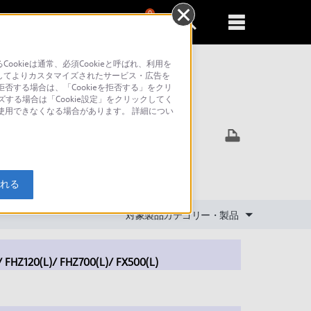
0
新規登録
るともっと便利に
kieは通常、必須Cookieと呼ばれ、利用を
してよりカスタマイズされたサービス・広告を
否する場合は、「Cookieを拒否する」をクリ
ズする場合は「Cookie設定」をクリックしてく
索
が使用できなくなる場合があります。 詳細につい
クター）
入れる
対象製品カテゴリー・製品
FHZ120(L)/ FHZ700(L)/ FX500(L)