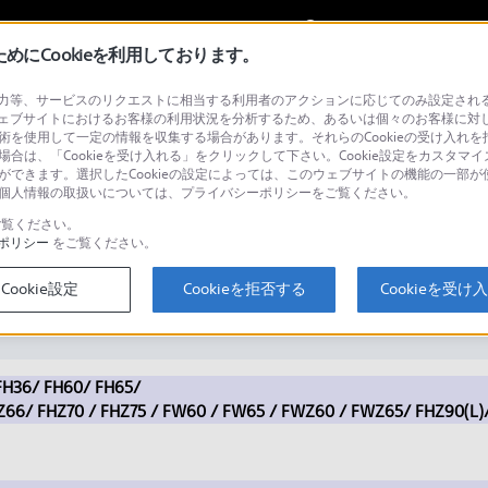
My Sonyに
サインイン
サインインす
にCookieを利用しております。
等、サービスのリクエストに相当する利用者のアクションに応じてのみ設定されるCoo
ェブサイトにおけるお客様の利用状況を分析するため、あるいは個々のお客様に対
技術を使用して一定の情報を収集する場合があります。それらのCookieの受け入れを拒
場合は、「Cookieを受け入れる」をクリックして下さい。Cookie設定をカスタマイ
検
とができます。選択したCookieの設定によっては、このウェブサイトの機能の一部
い。個人情報の取扱いについては、プライバシーポリシーをご覧ください。
覧ください。
ポリシー
をご覧ください。
は、どのくらいですか？（プロジェ
Cookie設定
Cookieを拒否する
Cookieを受け
 FH36/ FH60/ FH65/
66/ FHZ70 / FHZ75 / FW60 / FW65 / FWZ60 / FWZ65/ FHZ90(L)/ 