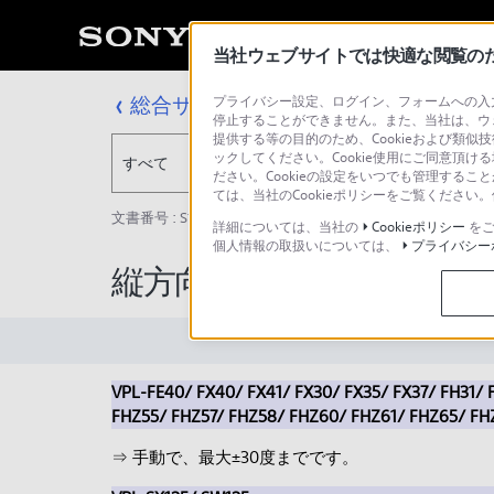
当社ウェブサイトでは快適な閲覧のため
総合サポート・お問い合わせ
プライバシー設定、ログイン、フォームへの入力
停止することができません。また、当社は、ウ
提供する等の目的のため、Cookieおよび類似
ックしてください。Cookie使用にご同意頂ける
すべて
ださい。Cookieの設定をいつでも管理するこ
ては、当社のCookieポリシーをご覧くださ
文書番号 : S1110278022019 / 最終更新日 : 2025/03/11
詳細については、当社の
Cookieポリシー
をご
個人情報の取扱いについては、
プライバシー
縦方向の台形補正の角度
VPL-FE40/ FX40/ FX41/ FX30/ FX35/ FX37/ FH31/
FHZ55/ FHZ57/ FHZ58/ FHZ60/ FHZ61/ FHZ65/ FHZ
⇒ 手動で、最大±30度までです。