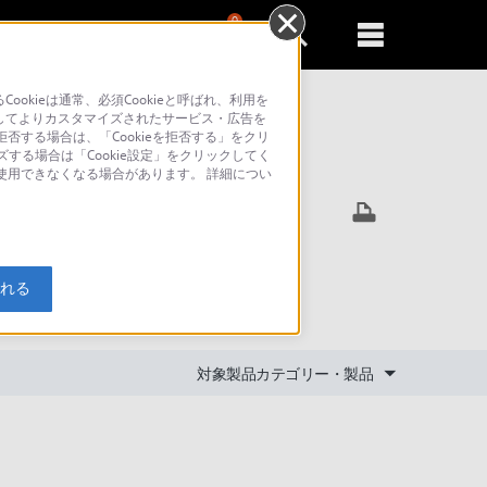
0
新規登録
るともっと便利に
kieは通常、必須Cookieと呼ばれ、利用を
してよりカスタマイズされたサービス・広告を
否する場合は、「Cookieを拒否する」をクリ
ズする場合は「Cookie設定」をクリックしてく
索
が使用できなくなる場合があります。 詳細につい
出力しま
入れる
対象製品カテゴリー・製品