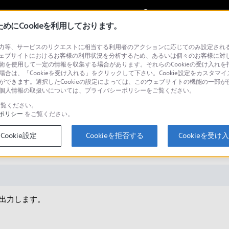
My Sonyに
サインイン
サインインす
にCookieを利用しております。
等、サービスのリクエストに相当する利用者のアクションに応じてのみ設定されるCoo
ェブサイトにおけるお客様の利用状況を分析するため、あるいは個々のお客様に対
技術を使用して一定の情報を収集する場合があります。それらのCookieの受け入れを拒
場合は、「Cookieを受け入れる」をクリックして下さい。Cookie設定をカスタマイ
検
とができます。選択したCookieの設定によっては、このウェブサイトの機能の一部
い。個人情報の取扱いについては、プライバシーポリシーをご覧ください。
覧ください。
ポリシー
をご覧ください。
ン基板挿入時、本体の出力端子からも
Cookie設定
Cookieを拒否する
Cookieを受け
出力します。