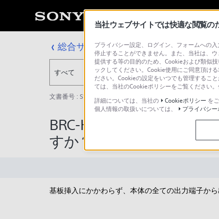
当社ウェブサイトでは快適な閲覧のため
総合サポート・お問い合わせ
プライバシー設定、ログイン、フォームへの入力
停止することができません。また、当社は、ウ
提供する等の目的のため、Cookieおよび類似
ックしてください。Cookie使用にご同意頂ける
すべて
ださい。Cookieの設定をいつでも管理するこ
ては、当社のCookieポリシーをご覧くださ
文書番号 : S1110278022154 / 最終更新日 : 2025/03/11
詳細については、当社の
Cookieポリシー
をご
個人情報の取扱いについては、
プライバシー
BRC-H900にオプショ
すか？
基板挿入にかかわらず、本体の全ての出力端子から