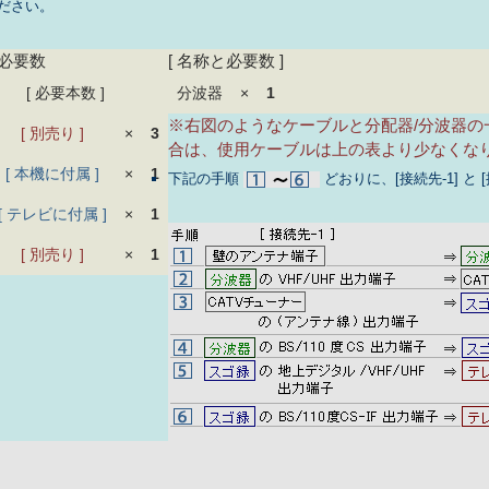
ださい。
の必要数
[ 名称と必要数 ]
[ 必要本数 ]
分波器
×
1
※右図のようなケーブルと分配器/分波器の
[ 別売り ]
×
3
合は、使用ケーブルは上の表より少なくな
[ 本機に付属 ]
×
1
下記の手順
どおりに、[接続先-1] と 
[ テレビに付属 ]
×
1
[ 別売り ]
×
1