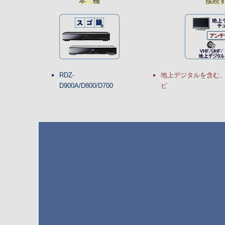
本 機
接続
RDZ-
地上デジタルを含む、
D900A/D800/D700
ビ