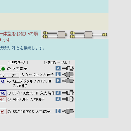
一体型をお使いの場
ります。
[接続先-2] とを接続します。