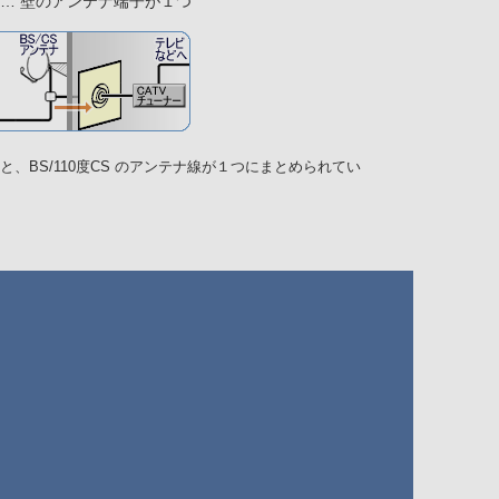
… 壁のアンテナ端子が１つ
線と、BS/110度CS のアンテナ線が１つにまとめられてい