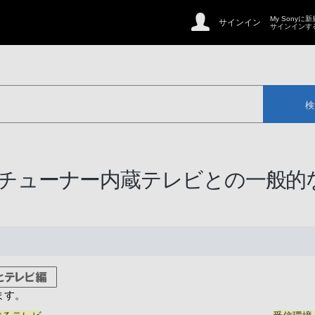
My Sonyに
サインイン
サインインす
検
）チューナー内蔵テレビとの一般的
ます。