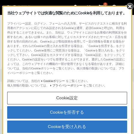
0
当社ウェブサイトでは快適な閲覧のためにCookieを利用しております。
総合サポート・お問い合わせ
プライバシー設定、ログイン、フォームへの入力等、サービスのリクエストに相当する利
用者のアクションに応じてのみ設定されるCookieは通常、必須Cookieと呼ばれ、利用を
停止することができません。また、当社は、ウェブサイトにおけるお客様の利用状況を分
析するため、あるいは個々のお客様に対してよりカスタマイズされたサービス・広告を提
供する等の目的のため、Cookieおよび類似技術を使用して一定の情報を収集する場合が
あります。それらのCookieの受け入れを拒否する場合は、「Cookieを拒否する」をクリ
文書番号 : S1110278022742 / 最終更新日 : 2025/03/11
ックしてください。Cookie使用にご同意頂ける場合は、「Cookieを受け入れる」をクリ
ックして下さい。Cookie設定をカスタマイズする場合は「Cookie設定」をクリックして
動体検知機能はありますか？
ください。Cookieの設定をいつでも管理することができます。選択したCookieの設定に
よっては、このウェブサイトの機能の一部が使用できなくなる場合があります。 詳細に
ついては、当社のCookieポリシーをご覧ください。個人情報の取扱いについては、プラ
イバシーポリシーをご覧ください。
対象製品カテゴリー・製品
詳細については、当社の
Cookieポリシー
をご覧ください。
個人情報の取扱いについては、
プライバシーポリシー
をご覧ください。
ありません。
Cookie設定
Cookieを拒否する
Cookieを受け入れる
製品のサポート登録について