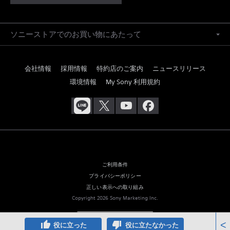
ソニーストアでのお買い物にあたって
会社情報
採用情報
特約店のご案内
ニュースリリース
環境情報
My Sony 利用規約
ご利用条件
プライバシーポリシー
正しい表示への取り組み
Copyright 2026 Sony Marketing Inc.
thumb_up
thumb_down
<
役に立った
役に立たなかった