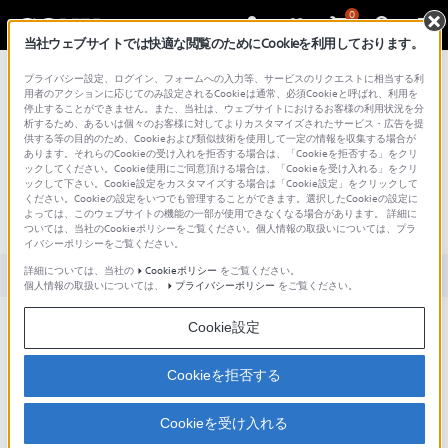
0
当社ウェブサイトでは快適な閲覧のためにCookieを利用しております。
総合サポート・お問い合わせ
プライバシー設定、ログイン、フォームへの入力等、サービスのリクエストに相当する利
用者のアクションに応じてのみ設定されるCookieは通常、必須Cookieと呼ばれ、利用を
停止することができません。また、当社は、ウェブサイトにおけるお客様の利用状況を分
析するため、あるいは個々のお客様に対してよりカスタマイズされたサービス・広告を提
供する等の目的のため、Cookieおよび類似技術を使用して一定の情報を収集する場合が
あります。それらのCookieの受け入れを拒否する場合は、「Cookieを拒否する」をクリ
文書番号 : S1110278024099 / 最終更新日 : 2025/03/11
ックしてください。Cookie使用にご同意頂ける場合は、「Cookieを受け入れる」をクリ
ックして下さい。Cookie設定をカスタマイズする場合は「Cookie設定」をクリックして
ISDN接続時、暗証番号や内線番号を入
ください。Cookieの設定をいつでも管理することができます。選択したCookieの設定に
よっては、このウェブサイトの機能の一部が使用できなくなる場合があります。 詳細に
力するにはどうしたらよいか？
ついては、当社のCookieポリシーをご覧ください。個人情報の取扱いについては、プラ
イバシーポリシーをご覧ください。
詳細については、当社の
Cookieポリシー
をご覧ください。
対象製品カテゴリー・製品
個人情報の取扱いについては、
プライバシーポリシー
をご覧ください。
接続相手によっては、トーン信号（DTMF）を発信することで解決でき
Cookie設定
ることがあります。
リモコンの＊ボタンを押すことでDTMFモードに入ります。
Cookieを拒否する
０～９、＊、＃ボタンにより、それぞれのトーン信号が音声出力されま
す。
Cookieを受け入れる
操作が終了しましたら、リモコンの決定ボタンを押すとDTMFモードが