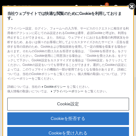
0
当社ウェブサイトでは快適な閲覧のためにCookieを利用しておりま
す。
総合サポート・お問い合わせ
プライバシー設定、ログイン、フォームへの入力等、サービスのリクエストに相当する利
用者のアクションに応じてのみ設定されるCookieは通常、必須Cookieと呼ばれ、利用を
停止することができません。また、当社は、ウェブサイトにおけるお客様の利用状況を分
析するため、あるいは個々のお客様に対してよりカスタマイズされたサービス・広告を提
供する等の目的のため、Cookieおよび類似技術を使用して一定の情報を収集する場合が
文書番号 : S1110278024268 / 最終更新日 : 2025/03/11
あります。それらのCookieの受け入れを拒否する場合は、「Cookieを拒否する」をクリ
ックしてください。Cookie使用にご同意頂ける場合は、「Cookieを受け入れる」をクリ
RGB接続時は、PCS本体とDSBのどち
ックして下さい。Cookie設定をカスタマイズする場合は「Cookie設定」をクリックして
ください。Cookieの設定をいつでも管理することができます。選択したCookieの設定に
らに接続するのが良いでしょうか？
よっては、このウェブサイトの機能の一部が使用できなくなる場合があります。 詳細に
ついては、当社のCookieポリシーをご覧ください。個人情報の取扱いについては、プラ
イバシーポリシーをご覧ください。
対象製品カテゴリー・製品
詳細については、当社の
Cookieポリシー
をご覧ください。
個人情報の取扱いについては、
プライバシーポリシー
をご覧ください。
データソリューションボックス（DSB）ご使用時は、RGBケーブルは
DSBにご接続ください。
Cookie設定
以下の点で優れております。
Cookieを拒否する
PC画像をRGB送信する際に、自拠点においてもRGB信号が出
力されます。
Cookieを受け入れる
通信帯域に余裕がある場合、受信するRGB画像の表示速度が向