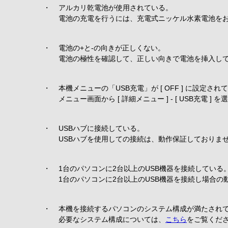
・
アルカリ乾電池が使用されている。
電池の充電を行うには、充電式ニッケル水素電池を
・
電池の+と-の向きが正しくない。
電池の極性を確認して、正しい向きで電池を挿入し
・
本機メニューの「USB充電」が [ OFF ] に設定され
メニュー画面から [ 詳細メニュー ] - [ USB充電 ] を
・
USBハブに接続している。
USBハブを使用しての接続は、動作保証しておりま
・
1台のパソコンに2台以上のUSB機器を接続している
1台のパソコンに2台以上のUSB機器を接続し場合
・
本機を接続するパソコンのシステム構成が満たされ
必要なシステム構成については、
こちら
をご覧くだ