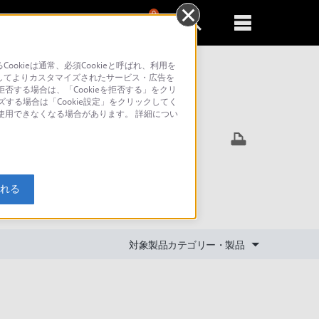
0
新規登録
るともっと便利に
kieは通常、必須Cookieと呼ばれ、利用を
してよりカスタマイズされたサービス・広告を
否する場合は、「Cookieを拒否する」をクリ
ズする場合は「Cookie設定」をクリックしてく
索
が使用できなくなる場合があります。 詳細につい
ですが。
入れる
対象製品カテゴリー・製品