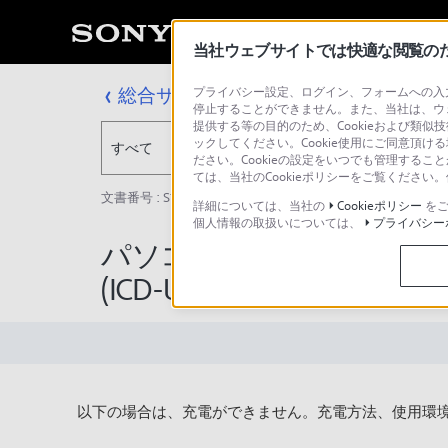
当社ウェブサイトでは快適な閲覧のため
総合サポート・お問い合わせ
プライバシー設定、ログイン、フォームへの入力
停止することができません。また、当社は、ウ
提供する等の目的のため、Cookieおよび類似
ックしてください。Cookie使用にご同意頂ける
すべて
ださい。Cookieの設定をいつでも管理するこ
ては、当社のCookieポリシーをご覧くださ
文書番号 : S1110278026023 / 最終更新日 : 2025/03/11
詳細については、当社の
Cookieポリシー
をご
個人情報の取扱いについては、
プライバシー
パソコンのUSBポートに
(ICD-UX70、ICD-UX80)
以下の場合は、充電ができません。充電方法、使用環