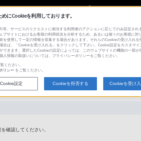
My Sonyに
サインイン
サインインす
にCookieを利用しております。
等、サービスのリクエストに相当する利用者のアクションに応じてのみ設定されるCoo
ェブサイトにおけるお客様の利用状況を分析するため、あるいは個々のお客様に対
技術を使用して一定の情報を収集する場合があります。それらのCookieの受け入れを拒
場合は、「Cookieを受け入れる」をクリックして下さい。Cookie設定をカスタマイ
検
とができます。選択したCookieの設定によっては、このウェブサイトの機能の一部
い。個人情報の取扱いについては、プライバシーポリシーをご覧ください。
覧ください。
ポリシー
をご覧ください。
接続しても、充電が開始されないの
Cookie設定
Cookieを拒否する
Cookieを受け
境を確認してください。