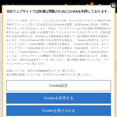
0
当社ウェブサイトでは快適な閲覧のためにCookieを利用しております。
総合サポート・お問い合わせ
プライバシー設定、ログイン、フォームへの入力等、サービスのリクエストに相当する利
用者のアクションに応じてのみ設定されるCookieは通常、必須Cookieと呼ばれ、利用を
停止することができません。また、当社は、ウェブサイトにおけるお客様の利用状況を分
析するため、あるいは個々のお客様に対してよりカスタマイズされたサービス・広告を提
供する等の目的のため、Cookieおよび類似技術を使用して一定の情報を収集する場合が
あります。それらのCookieの受け入れを拒否する場合は、「Cookieを拒否する」をクリ
文書番号 : S1110278028072 / 最終更新日 : 2025/03/11
ックしてください。Cookie使用にご同意頂ける場合は、「Cookieを受け入れる」をクリ
ックして下さい。Cookie設定をカスタマイズする場合は「Cookie設定」をクリックして
ハイビジョン信号を入力できますか？
ください。Cookieの設定をいつでも管理することができます。選択したCookieの設定に
よっては、このウェブサイトの機能の一部が使用できなくなる場合があります。 詳細に
ついては、当社のCookieポリシーをご覧ください。個人情報の取扱いについては、プラ
イバシーポリシーをご覧ください。
対象製品カテゴリー・製品
詳細については、当社の
Cookieポリシー
をご覧ください。
個人情報の取扱いについては、
プライバシーポリシー
をご覧ください。
ハイビジョン信号の入力は、以下の2通りの方法で可能です。
標準装備のHD D-sub15ピンから、ハイビジョンのアナログコ
Cookie設定
ンポーネント信号を入力します。
別売の入力ボードBKM-FW11（オープン価格）をオプション入
Cookieを拒否する
力スロットに装着して、5BNC端子でハイビジョンのアナログ
コンポーネント信号を入力します。
Cookieを受け入れる