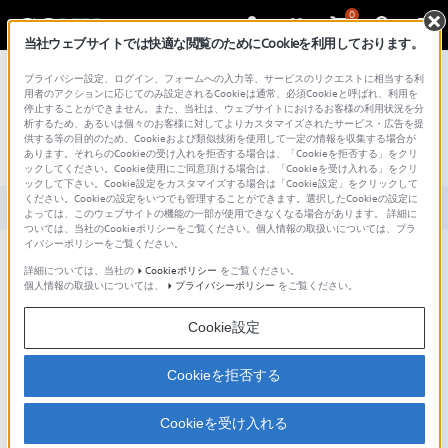
0
当社ウェブサイトでは快適な閲覧のためにCookieを利用しております。
総合サポート・お問い合わせ
プライバシー設定、ログイン、フォームへの入力等、サービスのリクエストに相当する利
用者のアクションに応じてのみ設定されるCookieは通常、必須Cookieと呼ばれ、利用を
停止することができません。また、当社は、ウェブサイトにおけるお客様の利用状況を分
文書番号 : S1110278028619 / 最終更新日 : 2025/03/11
析するため、あるいは個々のお客様に対してよりカスタマイズされたサービス・広告を提
供する等の目的のため、Cookieおよび類似技術を使用して一定の情報を収集する場合が
あります。それらのCookieの受け入れを拒否する場合は、「Cookieを拒否する」をクリ
マイクケーブルの延長は可能ですか？
ックしてください。Cookie使用にご同意頂ける場合は、「Cookieを受け入れる」をクリ
ックして下さい。Cookie設定をカスタマイズする場合は「Cookie設定」をクリックして
ください。Cookieの設定をいつでも管理することができます。選択したCookieの設定に
対象製品カテゴリー・製品
よっては、このウェブサイトの機能の一部が使用できなくなる場合があります。 詳細に
ついては、当社のCookieポリシーをご覧ください。個人情報の取扱いについては、プラ
イバシーポリシーをご覧ください。
延長には対応しておりません。
詳細については、当社の
Cookieポリシー
をご覧ください。
もしもマイクケーブルを延長された場合は、以下の事情により満足にお
個人情報の取扱いについては、
プライバシーポリシー
をご覧ください。
使いいただけない恐れがございますのでお勧めできません。
Cookie設定
外乱ノイズを受け、音声にノイズが乗ってしまう。
プラグインパワー電源の供給が不十分となり、マイクが正常に
Cookieを拒否する
機能しない。
Cookieを受け入れる