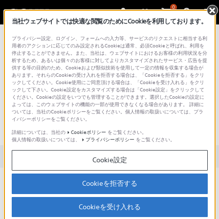
0
当社ウェブサイトでは快適な閲覧のためにCookieを利用しております。
総合サポート・お問い合わせ
プライバシー設定、ログイン、フォームへの入力等、サービスのリクエストに相当する利
用者のアクションに応じてのみ設定されるCookieは通常、必須Cookieと呼ばれ、利用を
停止することができません。また、当社は、ウェブサイトにおけるお客様の利用状況を分
析するため、あるいは個々のお客様に対してよりカスタマイズされたサービス・広告を提
供する等の目的のため、Cookieおよび類似技術を使用して一定の情報を収集する場合が
あります。それらのCookieの受け入れを拒否する場合は、「Cookieを拒否する」をクリ
文書番号 : S1110278029193 / 最終更新日 : 2024/04/19
ックしてください。Cookie使用にご同意頂ける場合は、「Cookieを受け入れる」をクリ
ックして下さい。Cookie設定をカスタマイズする場合は「Cookie設定」をクリックして
ください。Cookieの設定をいつでも管理することができます。選択したCookieの設定に
本機で録画・ダビングに利用でき
よっては、このウェブサイトの機能の一部が使用できなくなる場合があります。 詳細に
ついては、当社のCookieポリシーをご覧ください。個人情報の取扱いについては、プラ
るディスクの種類を教えてくださ
イバシーポリシーをご覧ください。
い
詳細については、当社の
Cookieポリシー
をご覧ください。
個人情報の取扱いについては、
プライバシーポリシー
をご覧ください。
対象製品カテゴリー・製品
Cookie設定
BD-R / BD-RE、および CPRM対応の録画用 DVD-R /
Cookieを拒否する
DVD-RW (VRモード) にダビングできます。
Cookieを受け入れる