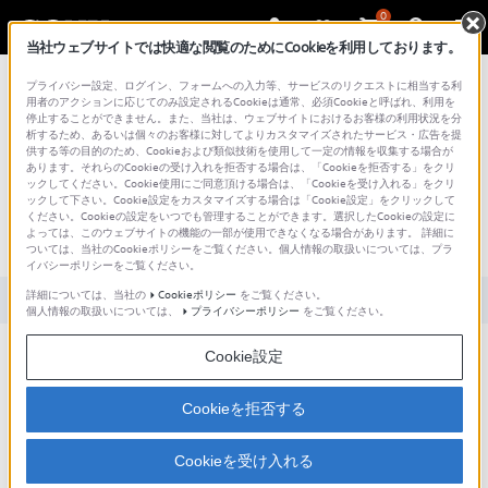
0
当社ウェブサイトでは快適な閲覧のためにCookieを利用しております。
総合サポート・お問い合わせ
プライバシー設定、ログイン、フォームへの入力等、サービスのリクエストに相当する利
用者のアクションに応じてのみ設定されるCookieは通常、必須Cookieと呼ばれ、利用を
停止することができません。また、当社は、ウェブサイトにおけるお客様の利用状況を分
析するため、あるいは個々のお客様に対してよりカスタマイズされたサービス・広告を提
供する等の目的のため、Cookieおよび類似技術を使用して一定の情報を収集する場合が
あります。それらのCookieの受け入れを拒否する場合は、「Cookieを拒否する」をクリ
文書番号 : S1110278030600 / 最終更新日 : 2025/03/11
ックしてください。Cookie使用にご同意頂ける場合は、「Cookieを受け入れる」をクリ
ックして下さい。Cookie設定をカスタマイズする場合は「Cookie設定」をクリックして
電話回線は 0 (ゼロ) 発信ですが、本機と
ください。Cookieの設定をいつでも管理することができます。選択したCookieの設定に
よっては、このウェブサイトの機能の一部が使用できなくなる場合があります。 詳細に
接続できますか？
ついては、当社のCookieポリシーをご覧ください。個人情報の取扱いについては、プラ
イバシーポリシーをご覧ください。
詳細については、当社の
Cookieポリシー
をご覧ください。
対象製品カテゴリー・製品
個人情報の取扱いについては、
プライバシーポリシー
をご覧ください。
Cookie設定
できます。
お買い上げ時の設定は、[トーン] 回線で [通常発信] の電話回線に設定されています。
Cookieを拒否する
電話回線の設定を [0発信] に設定してください。
Cookieを受け入れる
電話回線の設定方法については、以下をご覧ください。
■ 設定方法