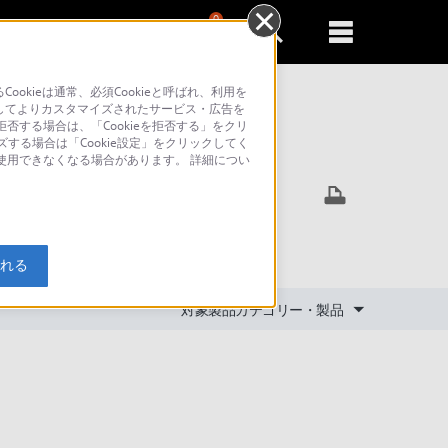
0
新規登録
るともっと便利に
kieは通常、必須Cookieと呼ばれ、利用を
してよりカスタマイズされたサービス・広告を
否する場合は、「Cookieを拒否する」をクリ
ズする場合は「Cookie設定」をクリックしてく
索
が使用できなくなる場合があります。 詳細につい
入れる
対象製品カテゴリー・製品