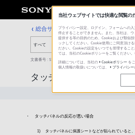
当社ウェブサイトでは快適な閲覧のため
総合サポート・お問い合わせ
プライバシー設定、ログイン、フォームへの入力
停止することができません。また、当社は、ウ
提供する等の目的のため、Cookieおよび類似
ックしてください。Cookie使用にご同意頂ける
すべて
ださい。Cookieの設定をいつでも管理するこ
ては、当社のCookieポリシーをご覧くださ
文書番号 : S1110278033261 / 最終更新日 : 2025/03/11
詳細については、当社の
Cookieポリシー
をご
個人情報の取扱いについては、
プライバシー
タッチパネルの反応が悪
・
タッチパネルの反応が悪い場合
1)
タッチパネルに保護シートなどが貼られていると