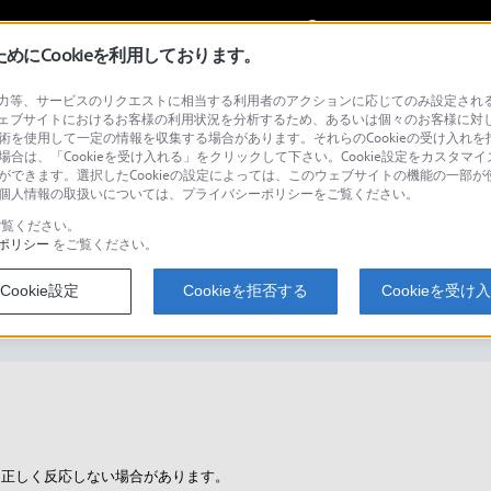
My Sonyに
サインイン
サインインす
にCookieを利用しております。
等、サービスのリクエストに相当する利用者のアクションに応じてのみ設定されるCoo
ェブサイトにおけるお客様の利用状況を分析するため、あるいは個々のお客様に対
技術を使用して一定の情報を収集する場合があります。それらのCookieの受け入れを拒
場合は、「Cookieを受け入れる」をクリックして下さい。Cookie設定をカスタマイ
検
とができます。選択したCookieの設定によっては、このウェブサイトの機能の一部
い。個人情報の取扱いについては、プライバシーポリシーをご覧ください。
覧ください。
ポリシー
をご覧ください。
い、または反応しません
Cookie設定
Cookieを拒否する
Cookieを受け
、正しく反応しない場合があります。