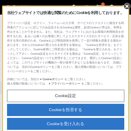
0
当社ウェブサイトでは快適な閲覧のためにCookieを利用しております。
総合サポート・お問い合わせ
プライバシー設定、ログイン、フォームへの入力等、サービスのリクエストに相当する利
用者のアクションに応じてのみ設定されるCookieは通常、必須Cookieと呼ばれ、利用を
停止することができません。また、当社は、ウェブサイトにおけるお客様の利用状況を分
析するため、あるいは個々のお客様に対してよりカスタマイズされたサービス・広告を提
供する等の目的のため、Cookieおよび類似技術を使用して一定の情報を収集する場合が
あります。それらのCookieの受け入れを拒否する場合は、「Cookieを拒否する」をクリ
文書番号 : S1110278033798 / 最終更新日 : 2025/03/11
ックしてください。Cookie使用にご同意頂ける場合は、「Cookieを受け入れる」をクリ
ックして下さい。Cookie設定をカスタマイズする場合は「Cookie設定」をクリックして
x-アプリでポッドキャストを登録・転
ください。Cookieの設定をいつでも管理することができます。選択したCookieの設定に
よっては、このウェブサイトの機能の一部が使用できなくなる場合があります。 詳細に
送する方法／ポッドキャストの登録・
ついては、当社のCookieポリシーをご覧ください。個人情報の取扱いについては、プラ
イバシーポリシーをご覧ください。
更新・転送ができない場合の確認事項
詳細については、当社の
Cookieポリシー
をご覧ください。
個人情報の取扱いについては、
プライバシーポリシー
をご覧ください。
対象製品カテゴリー・製品
Cookie設定
x-アプリでポッドキャストを取り込む・転送する方法を教えて
ください。
Cookieを拒否する
ポッドキャストの登録・更新ができません。
ウォークマンにポッドキャストを転送できません。
Cookieを受け入れる