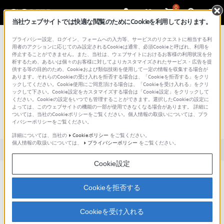
0
当社ウェブサイトでは快適な閲覧のためにCookieを利用しております。
総合サポート・お問い合わせ
プライバシー設定、ログイン、フォームへの入力等、サービスのリクエストに相当する利
用者のアクションに応じてのみ設定されるCookieは通常、必須Cookieと呼ばれ、利用を
停止することができません。また、当社は、ウェブサイトにおけるお客様の利用状況を分
析するため、あるいは個々のお客様に対してよりカスタマイズされたサービス・広告を提
供する等の目的のため、Cookieおよび類似技術を使用して一定の情報を収集する場合が
あります。それらのCookieの受け入れを拒否する場合は、「Cookieを拒否する」をクリ
文書番号 : S1110278035057 / 最終更新日 : 2025/03/11
ックしてください。Cookie使用にご同意頂ける場合は、「Cookieを受け入れる」をクリ
ックして下さい。Cookie設定をカスタマイズする場合は「Cookie設定」をクリックして
ファイルを復旧しようとしたところ、
ください。Cookieの設定をいつでも管理することができます。選択したCookieの設定に
よっては、このウェブサイトの機能の一部が使用できなくなる場合があります。 詳細に
「アクセスが拒否されました」という
ついては、当社のCookieポリシーをご覧ください。個人情報の取扱いについては、プラ
イバシーポリシーをご覧ください。
エラーが出る/復旧中に異常終了する。
詳細については、当社の
Cookieポリシー
をご覧ください。
個人情報の取扱いについては、
プライバシーポリシー
をご覧ください。
対象製品カテゴリー・製品
Cookie設定
対象ソフトウェア
Cookieを拒否する
Memory Card File Rescue
Cookieを受け入れる