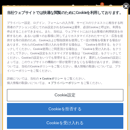
0
当社ウェブサイトでは快適な閲覧のためにCookieを利用しております。
総合サポート・お問い合わせ
プライバシー設定、ログイン、フォームへの入力等、サービスのリクエストに相当する利
用者のアクションに応じてのみ設定されるCookieは通常、必須Cookieと呼ばれ、利用を
停止することができません。また、当社は、ウェブサイトにおけるお客様の利用状況を分
析するため、あるいは個々のお客様に対してよりカスタマイズされたサービス・広告を提
供する等の目的のため、Cookieおよび類似技術を使用して一定の情報を収集する場合が
あります。それらのCookieの受け入れを拒否する場合は、「Cookieを拒否する」をクリ
文書番号 : S1110278035329 / 最終更新日 : 2025/03/11
ックしてください。Cookie使用にご同意頂ける場合は、「Cookieを受け入れる」をクリ
ックして下さい。Cookie設定をカスタマイズする場合は「Cookie設定」をクリックして
メモリースティック のフォーマット
ください。Cookieの設定をいつでも管理することができます。選択したCookieの設定に
よっては、このウェブサイトの機能の一部が使用できなくなる場合があります。 詳細に
（初期化）について
ついては、当社のCookieポリシーをご覧ください。個人情報の取扱いについては、プラ
イバシーポリシーをご覧ください。
詳細については、当社の
Cookieポリシー
をご覧ください。
対象製品カテゴリー・製品
個人情報の取扱いについては、
プライバシーポリシー
をご覧ください。
メモリースティック は、出荷時にすでに最適にフォーマットされていますのでご使
Cookie設定
用前にフォーマットする必要はありません。
ご使用後にフォーマットする場合は、お手持ちの メモリースティック 対応機器本体
のフォーマット機能にてフォーマットを行ってください。
Cookieを拒否する
フォーマットについては、各機器に付属の取扱説明書をご確認いただくか、機器製品
サポート窓口にお問い合わせください。
Cookieを受け入れる
【ご注意】