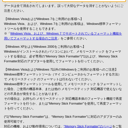
すでにデータが書き込まれている メモリースティックをフォーマットすると、その
データは全て消去されてしまいます。誤って大切なデータを消すことがないようにご
注意ください。
【Windows VistaおよびWindows 7をご利用のお客様へ】
Windows Vista、および、Windows 7をご利用のお客様は、Windows標準フォーマッ
トツールを使用することもできます。
※「
Windows Vista、および、Windows 7 でサポートされているフォーマット機能を
用いてフォーマットする場合のご注意
」をご参照ください。
【Windows XPおよびWindows 2000をご利用のお客様へ】
Windowsがインストールされたパソコンにおいて、メモリースティック をフォーマ
ットする場合は、必ず専用の“Memory Stick Formatter”(*1)および、Memory Stick
Formatter対応のアダプターを使用してフォーマットを行ってください。
【Windows VistaおよびWindows 7以外のWindowsをご利用のお客様へのご注意】
Windows標準フォーマットツール（マイ コンピュータからフォーマットする方法）
で メモリースティック のフォーマットは行わないでください。
Windows標準フォーマットツールを使用して メモリースティック をフォーマットし
た場合、ご使用の機器本体、または他の メモリースティック 対応機器で使えないな
どの不具合が発生することがあります。
その場合は、お持ちの メモリースティック 対応機器本体のフォーマット機能で再度
フォーマットを行うか、または“Memory Stick Formatter”を使用して再度フォーマッ
トを行ってください。
(*1)“Memory Stick Formatter”は、“Memory Stick Formatter”に対応のアダプターのみ
使用可能です。
対応の機種、および動作環境については、
“Memory Stick Formatter”のページ
をご覧