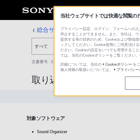
当社ウェブサイトでは快適な閲覧のため
総合サポート・お問い合わせ
プライバシー設定、ログイン、フォームへの入力
停止することができません。また、当社は、ウ
提供する等の目的のため、Cookieおよび類似
ックしてください。Cookie使用にご同意頂ける
すべて
ださい。Cookieの設定をいつでも管理するこ
ては、当社のCookieポリシーをご覧くださ
文書番号 : S1110278036031 / 最終更新日 : 2016/09/27
詳細については、当社の
Cookieポリシー
をご
個人情報の取扱いについては、
プライバシー
取り込んだファイルを分割する方法
対象ソフトウェア
Sound Organizer