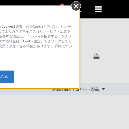
0
新規登録
るともっと便利に
kieは通常、必須Cookieと呼ばれ、利用を
してよりカスタマイズされたサービス・広告を
否する場合は、「Cookieを拒否する」をクリ
ズする場合は「Cookie設定」をクリックしてく
索
が使用できなくなる場合があります。 詳細につい
入れる
対象製品カテゴリー・製品