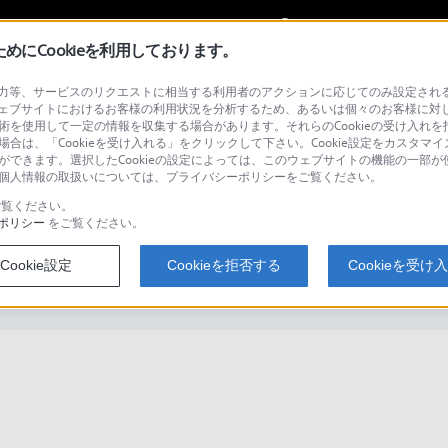
My Sonyに
サインイン
サインインす
にCookieを利用しております。
等、サービスのリクエストに相当する利用者のアクションに応じてのみ設定されるCoo
ェブサイトにおけるお客様の利用状況を分析するため、あるいは個々のお客様に対
技術を使用して一定の情報を収集する場合があります。それらのCookieの受け入れを拒
場合は、「Cookieを受け入れる」をクリックして下さい。Cookie設定をカスタマイ
検
とができます。選択したCookieの設定によっては、このウェブサイトの機能の一部
い。個人情報の取扱いについては、プライバシーポリシーをご覧ください。
覧ください。
ポリシー
をご覧ください。
は？ (Sound Organizer)
Cookie設定
Cookieを拒否する
Cookieを受け